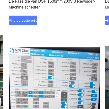
De Fase die van DSP 1500mm 200V 3 Rewinder-
Du
Machine scheuren
M
Vind de beste prijs
Vi