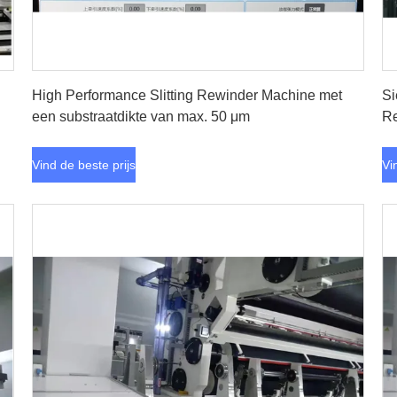
Vind de beste prijs
High Performance Slitting Rewinder Machine met
Si
een substraatdikte van max. 50 μm
Re
Vind de beste prijs
Vi