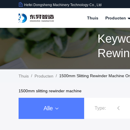
Hefei Dongsheng Machinery Technology Co., Ltd
Thuis
Producten
Keywo
Rewin
Produ
/
/
1500mm Slitting Rewinder Machine On
Thuis
Producten
1500mm slitting rewinder machine
Alle
Type:
De Machine van filmrewinder
D