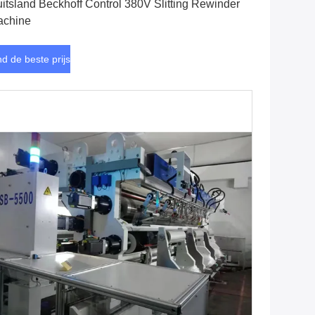
itsland Beckhoff Control 380V Slitting Rewinder
achine
nd de beste prijs