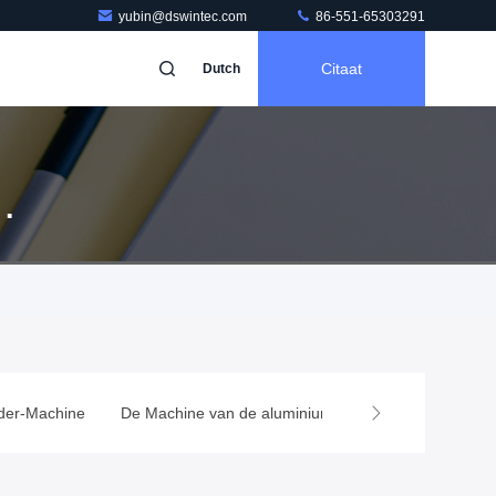
yubin@dswintec.com
86-551-65303291
Citaat
Dutch
Machine
De Machine van de aluminiumdeklaag
Capacitor Vac