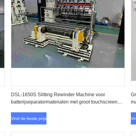
Vind de beste prijs
DSL-1650S Slitting Rewinder Machine voor
Gr
batterijseparatormaterialen met groot touchscreen
m
Mens-machine besturingssysteem
Vind de beste prijs
Vi