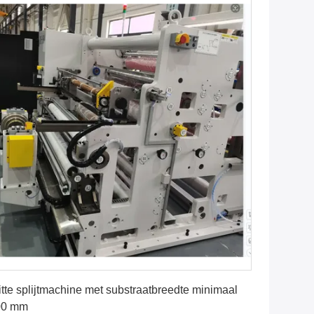
Vind de beste prijs
tte splijtmachine met substraatbreedte minimaal
00 mm