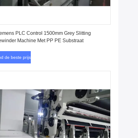
Vind de beste prijs
emens PLC Control 1500mm Grey Slitting
winder Machine Met PP PE Substraat
nd de beste prijs