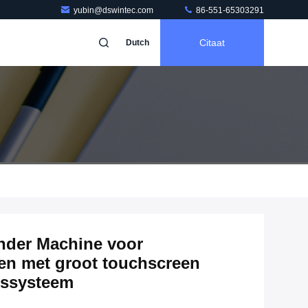
yubin@dswintec.com
86-551-65303291
Citaat
Dutch
nder Machine voor
len met groot touchscreen
gssysteem