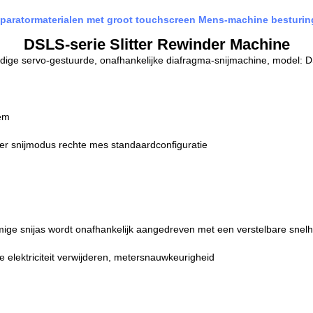
separatormaterialen met groot touchscreen Mens-machine besturi
DSLS-serie Slitter Rewinder Machine
ige servo-gestuurde, onafhankelijke diafragma-snijmachine, model: 
eem
r snijmodus rechte mes standaardconfiguratie
mige snijas wordt onafhankelijk aangedreven met een verstelbare snelh
 elektriciteit verwijderen, metersnauwkeurigheid