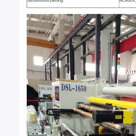
Stroomvoorziening
AC400V,