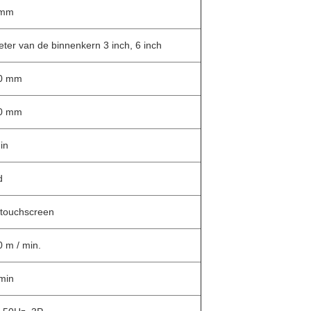
 mm
ter van de binnenkern 3 inch, 6 inch
00 mm
00 mm
in
d
k touchscreen
 m / min.
min