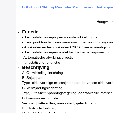
DSL-1650S Slitting Rewinder Machine voor batterij
Hoogwaard
Functie
-Horizontale beweging en voorste wikkelmodus
- Een groot touchscreen mens-machine besturingssyst
- Afwikkelen en terugwikkelen CNC AC servo aandrijving
-Horizontale bewegende elektrische bedieningsmeshoude
-Automatische afwijkingcorrectie
- antistatische rolfunctie
Beschrijving
A. Ontwikkelingsinrichting
B. Snijapparaat
Type: cirkelvormige messnijmethode, bovenste cirkelvor
C. Verwijderingsinrichting
Spanningsregeling, aanraakdruk, statische
Type, Slip Shaft,
D.
Transmissiecontrole
Vervoer, platte rollen, aanraakrol, geleidingsrol
E. Elektrische besturing