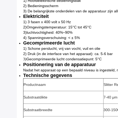
1) Hoofdelektrische bedieningsbak
2) Bedieningsscherm
3) De belangrijkste onderdelen van de apparatuur zijn 
Elektriciteit
1) 3 fasen x 400 volt x 50 Hz
2)
Omgevingstemperatuur: 15°C tot 45°C
3)
luchtvochtigheid: 40%~90%
4) Spanningsverschuiving: < ± 5%
Gecomprimeerde lucht
1) Schone perslucht, vrij van vocht, vuil en olie
2) Druk (in de interface van het apparaat): ca. 5-6 bar
Gecomprimeerde lucht condensatiepunt: 5°C
3)
Positionering van de apparatuur
Nadat het apparaat op een bepaald niveau is ingesteld, 
Technische gegevens
Productnaam
Slitter 
Substraatdikte
7-40 μm
Substraatbreedte
300-15