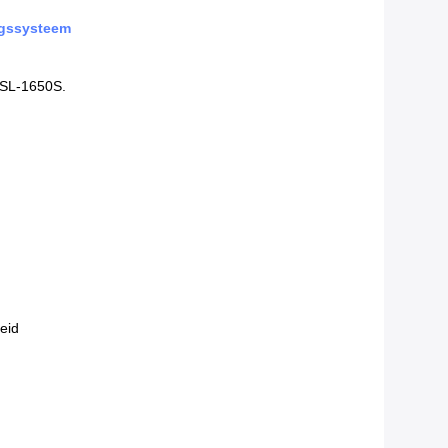
ngssysteem
DSL-1650S.
eid