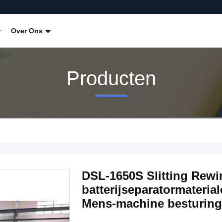
Over Ons
Producten
DSL-1650S Slitting Rewi
batterijseparatormateria
Mens-machine besturin