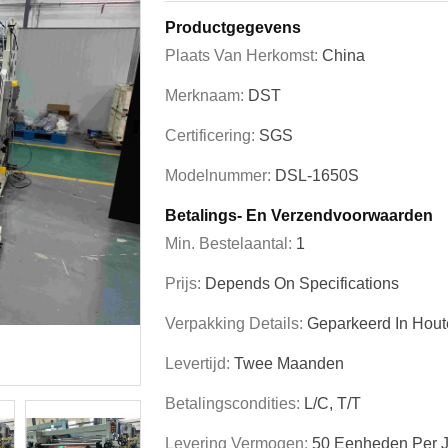
Productgegevens
Plaats Van Herkomst:
China
Merknaam:
DST
Certificering:
SGS
Modelnummer:
DSL-1650S
Betalings- En Verzendvoorwaarden
Min. Bestelaantal:
1
Prijs:
Depends On Specifications
Verpakking Details:
Geparkeerd In Hou
Levertijd:
Twee Maanden
Betalingscondities:
L/C, T/T
Levering Vermogen:
50 Eenheden Per J