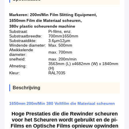
Markeren:
200m/Min Film Slitting Equipment
,
1650mm Film die Materiaal scheuren
,
380v plastic scheurende machine
Substraat:
Pi-films, enz.
Substraatbreedte:
700mm1650mm
Substraatdikte:
3.6μm12μm
Windende diameter:
Max. 500mm
Afwikkelende
max. 700mm
diameter:
snelheid:
max. 200m/min
3563mm (L) x4682mm (W) x 1840mm
Afmeting:
(H)
Kleur:
RAL7035
Beschrijving
1650mm 200m/Min 380 Voltfilm die Materiaal scheuren
Hoge Prestaties die die Rewinder scheuren
voor het Scheuren wordt gebruikt en de pi-
Films en Optische Films opnieuw opwinden