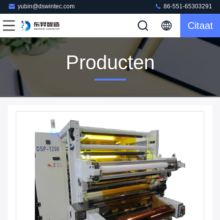
yubin@dswintec.com
86-551-65303291
Citaat
Producten