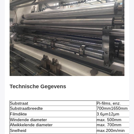
Technische Gegevens
Substraat
Pi-films, enz.
Substraatbreedte
700mm1650mm
Filmdikte
3.6μm12μm
Windende diameter
max. 500mm
Afwikkelende diameter
max. 700mm
Snelheid
max.200m/min