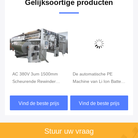
Gelijksoortige producten
AC 380V 3um 1500mm
De automatische PE
Op
he
Scheurende Rewinder
Machine van Li Ion Battery
di
Machine, Hoge snelheid
Slitting And Rewinding
Ma
die Machine scheuren
Vind de beste prijs
Vind de beste prijs
Stuur uw vraag