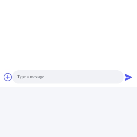
installatie ter plaatse indien de koper dit wenst.
Tags:
1500mm Scheurende Rewinder Machine
1000mm Scheurende Rewinder Machine die
2000mm Broodje Machine scheuren
Gelijksoortige producten
Photo
Video Call