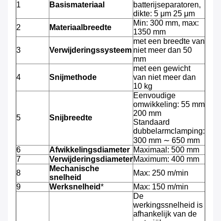
1
Basismateriaal
batterijseparatoren,
dikte: 5 μm 25 μm
Min: 300 mm, max:
2
Materiaalbreedte
1350 mm
met een breedte van
3
Verwijderingssysteem
niet meer dan 50
mm
met een gewicht
4
Snijmethode
van niet meer dan
10 kg
Eenvoudige
omwikkeling: 55 mm
200 mm
5
Snijbreedte
Standaard
dubbelarmclamping:
300 mm ∼ 650 mm
6
Afwikkelingsdiameter
Maximaal: 500 mm
7
Verwijderingsdiameter
Maximum: 400 mm
Mechanische
8
Max: 250 m/min
snelheid
9
Werksnelheid
*
Max: 150 m/min
De
werkingssnelheid is
afhankelijk van de