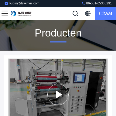
yubin@dswintec.com
86-551-65303291
Citaat
Producten