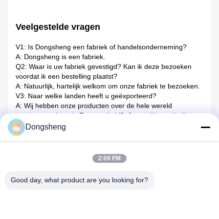
Veelgestelde vragen
V1: Is Dongsheng een fabriek of handelsonderneming?
A: Dongsheng is een fabriek.
Q2: Waar is uw fabriek gevestigd? Kan ik deze bezoeken
voordat ik een bestelling plaatst?
A: Natuurlijk, hartelijk welkom om onze fabriek te bezoeken.
V3: Naar welke landen heeft u geëxporteerd?
A: Wij hebben onze producten over de hele wereld
geëxporteerd, zoals Europa, de VS, Japan, Korea, India
enz.
Dongsheng
Q4: Hoe zit het met de garantie en de dienst na verkoop?
A: Wij bieden 12 maanden garantie en levenslange
technische ondersteuning voor alle machines.
2:09 PM
De reactie is binnen 12 uur beschikbaar, terwijl de oplossing
voor de probleemoplossing binnen 48 uur wordt verstrekt.
Good day, what product are you looking for?
V5: Betalingsvoorwaarden
A: TT 30% vooraf, 70% vóór verzending.
Q6: Installatie van de machine
A: Wij kunnen de technicus aan de plaats toewijzen voor de