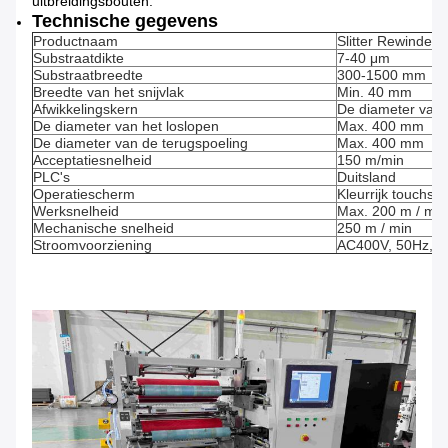
uitbreidingsbouten.
Technische gegevens
Productnaam
Slitter Rewinder
Substraatdikte
7-40 μm
Substraatbreedte
300-1500 mm
Breedte van het snijvlak
Min. 40 mm
Afwikkelingskern
De diameter van 
De diameter van het loslopen
Max. 400 mm
De diameter van de terugspoeling
Max. 400 mm
Acceptatiesnelheid
150 m/min
PLC's
Duitsland
Operatiescherm
Kleurrijk touchsc
Werksnelheid
Max. 200 m / min
Mechanische snelheid
250 m / min
Stroomvoorziening
AC400V, 50Hz, 3