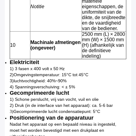
materiële
Notitie
eigenschappen, de
uniformiteit van de
dikte, de snijbreedte
en de vaardigheid
van de bediener.
2500 mm (L) × 2800
mm (W) × 1500 mm
Machinale afmetingen
10
(H) (afhankelijk van
(ongeveer)
de definitieve
indeling)
Elektriciteit
1) 3 fasen x 400 volt x 50 Hz
2)
Omgevingstemperatuur: 15°C tot 45°C
3)
luchtvochtigheid: 40%~90%
4) Spanningsverschuiving: < ± 5%
Gecomprimeerde lucht
1) Schone perslucht, vrij van vocht, vuil en olie
2) Druk (in de interface van het apparaat): ca. 5-6 bar
Gecomprimeerde lucht condensatiepunt: 5°C
3)
Positionering van de apparatuur
Nadat het apparaat op een bepaald niveau is ingesteld,
moet het worden bevestigd met een drukplaat en