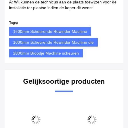
De reactie is binnen 12 uur beschikbaar, terwijl de oplossing
voor de probleemoplossing binnen 48 uur wordt verstrekt.
V5: Betalingsvoorwaarden
A: TT 30% vooraf, 70% vóór verzending.
Q6: Installatie van de machine
A: Wij kunnen de technicus aan de plaats toewijzen voor de
installatie ter plaatse indien de koper dit wenst.
Tags:
1500mm Scheurende Rewinder Machine
1000mm Scheurende Rewinder Machine die
2000mm Broodje Machine scheuren
Gelijksoortige producten