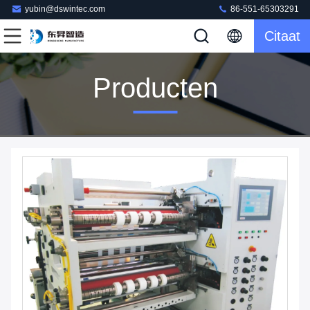
yubin@dswintec.com
86-551-65303291
Citaat
Producten