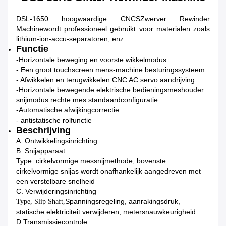
DSL-1650 hoogwaardige CNC
S
Zwerver Rewinder
M
achine
wordt professioneel gebruikt voor materialen zoals
lithium-ion-accu-separatoren, enz.
Functie
-Horizontale beweging en voorste wikkelmodus
- Een groot touchscreen mens-machine besturingssysteem
- Afwikkelen en terugwikkelen CNC AC servo aandrijving
-Horizontale bewegende elektrische bedieningsmeshouder
snijmodus rechte mes standaardconfiguratie
-Automatische afwijkingcorrectie
- antistatische rolfunctie
Beschrijving
A. Ontwikkelingsinrichting
B. Snijapparaat
Type: cirkelvormige messnijmethode, bovenste
cirkelvormige snijas wordt onafhankelijk aangedreven met
een verstelbare snelheid
C. Verwijderingsinrichting
Spanningsregeling, aanrakingsdruk,
Type, Slip Shaft,
statische elektriciteit verwijderen, metersnauwkeurigheid
D.
Transmissiecontrole