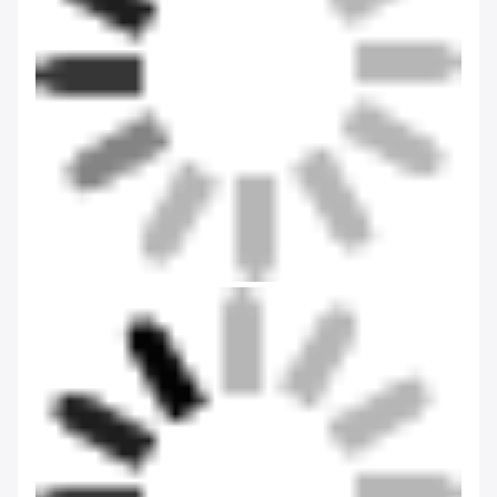
1We bieden kwalitatief hoogwaardige producten aan tegen
een concurrerende prijs.
2. de inklaring is gegarandeerd;
3. Goede after-sale service;
4- flexibele betalingsvoorwaarden;
5Met uitstekende producten en efficiënte diensten zijn wij
zowel thuis als in het buitenland bekend.
Verpakking en levering
1. Vinnige levering;
2Professionele logistieke agent;
3Een goed opgeleid en gedisciplineerd pakteam.
4. Na-verkoopservice: Als u vragen of problemen heeft na
ontvangst van het product, kunt u contact met ons
opnemen.