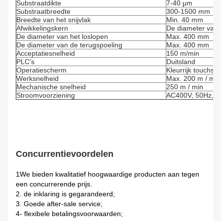
Substraatdikte
7-40 μm
Substraatbreedte
300-1500 mm
Breedte van het snijvlak
Min. 40 mm
Afwikkelingskern
De diameter van 
De diameter van het loslopen
Max. 400 mm
De diameter van de terugspoeling
Max. 400 mm
Acceptatiesnelheid
150 m/min
PLC's
Duitsland
Operatiescherm
Kleurrijk touchsc
Werksnelheid
Max. 200 m / min
Mechanische snelheid
250 m / min
Stroomvoorziening
AC400V, 50Hz, 3