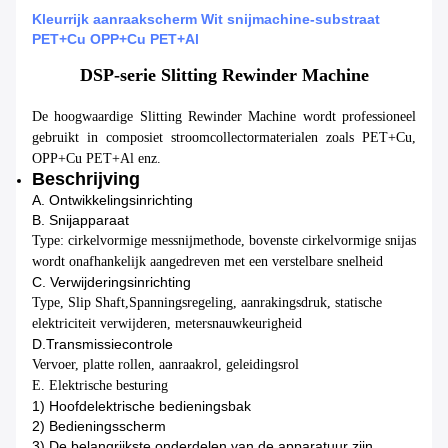
Kleurrijk aanraakscherm Wit snijmachine-substraat
PET+Cu OPP+Cu PET+Al
DSP-serie Slitting Rewinder Machine
De hoogwaardige Slitting Rewinder Machine wordt professioneel
gebruikt in composiet stroomcollectormaterialen zoals PET+Cu,
OPP+Cu PET+Al enz.
Beschrijving
A. Ontwikkelingsinrichting
B. Snijapparaat
Type: cirkelvormige messnijmethode, bovenste cirkelvormige snijas
wordt onafhankelijk aangedreven met een verstelbare snelheid
C. Verwijderingsinrichting
Type, Slip Shaft,
Spanningsregeling, aanrakingsdruk, statische
elektriciteit verwijderen, metersnauwkeurigheid
D.
Transmissiecontrole
Vervoer, platte rollen, aanraakrol, geleidingsrol
E. Elektrische besturing
1) Hoofdelektrische bedieningsbak
2) Bedieningsscherm
3) De belangrijkste onderdelen van de apparatuur zijn