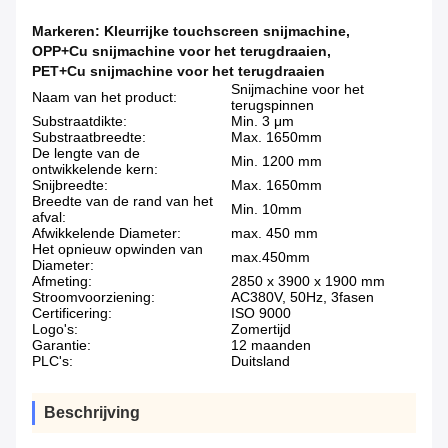
Markeren:
Kleurrijke touchscreen snijmachine
,
OPP+Cu snijmachine voor het terugdraaien
,
PET+Cu snijmachine voor het terugdraaien
Snijmachine voor het
Naam van het product:
terugspinnen
Substraatdikte:
Min. 3 μm
Substraatbreedte:
Max. 1650mm
De lengte van de
Min. 1200 mm
ontwikkelende kern:
Snijbreedte:
Max. 1650mm
Breedte van de rand van het
Min. 10mm
afval:
Afwikkelende Diameter:
max. 450 mm
Het opnieuw opwinden van
max.450mm
Diameter:
Afmeting:
2850 x 3900 x 1900 mm
Stroomvoorziening:
AC380V, 50Hz, 3fasen
Certificering:
ISO 9000
Logo's:
Zomertijd
Garantie:
12 maanden
PLC's:
Duitsland
Beschrijving