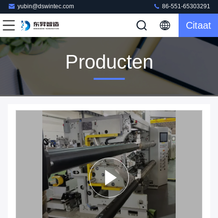
yubin@dswintec.com
86-551-65303291
Citaat
Producten