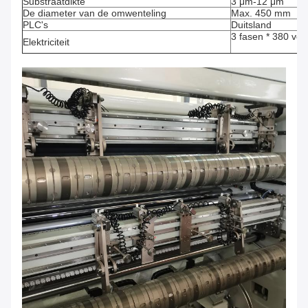
Substraatdikte
3 μm-12 μm
De diameter van de omwenteling
Max. 450 mm
PLC's
Duitsland
3 fasen * 380 volt
Elektriciteit