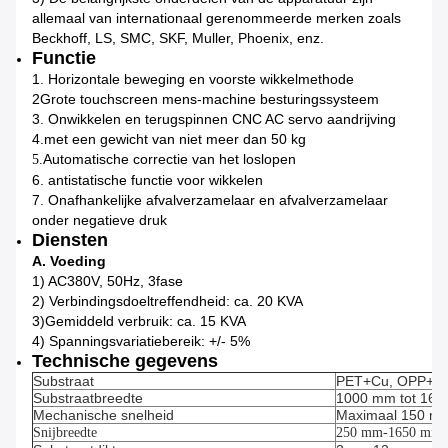
allemaal van internationaal gerenommeerde merken zoals
Beckhoff, LS, SMC, SKF, Muller, Phoenix, enz.
Functie
1. Horizontale beweging en voorste wikkelmethode
2Grote touchscreen mens-machine besturingssysteem
3. Onwikkelen en terugspinnen CNC AC servo aandrijving
4.
met een gewicht van niet meer dan 50 kg
Automatische correctie van het loslopen
5.
6. antistatische functie voor wikkelen
7. Onafhankelijke afvalverzamelaar en afvalverzamelaar
onder negatieve druk
Diensten
A. Voeding
1) AC380V, 50Hz, 3fase
2) Verbindingsdoeltreffendheid: ca. 20 KVA
3)
Gemiddeld verbruik: ca. 15 KVA
4) Spanningsvariatiebereik: +/- 5%
Technische gegevens
Substraat
PET+Cu, OPP+Cu
Substraatbreedte
1000 mm tot 16
Mechanische snelheid
Maximaal 150 m /
Snijbreedte
250 mm-1650 mm