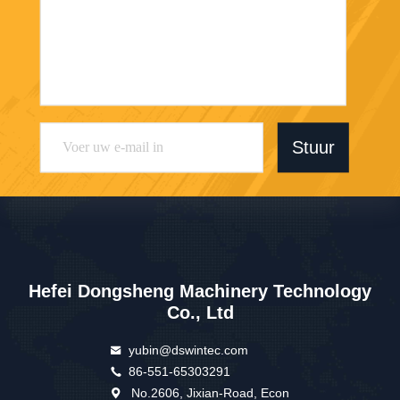
wordt verstrekt.
V: Installatie van de machine
A: Wij kunnen de technicus aan de plaats toewijzen
voor de installatie ter plaatse indien de koper dit wenst.
Tags:
1500mm Scheurende Rewinder Machine
1000mm Scheurende Rewinder Machine die
2000mm Broodje Machine scheuren
Gelijksoortige producten