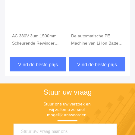
Veelgestelde vragen
V: Is Dongsheng een fabriek of handelsonderneming?
A: Dongsheng is een fabriek.
V: In welke landen heeft u geëxporteerd?
A: Wij hebben onze producten over de hele wereld
geëxporteerd, zoals Europa, de VS, Japan, Korea, India
etc.
V: Hoe zit het met de garantie en de naverkoopservice?
A: Wij bieden 12 maanden garantie en levenslange
technische ondersteuning voor alle machines.
De reactie is binnen 12 uur beschikbaar, terwijl de
oplossing voor de probleemoplossing binnen 48 uur