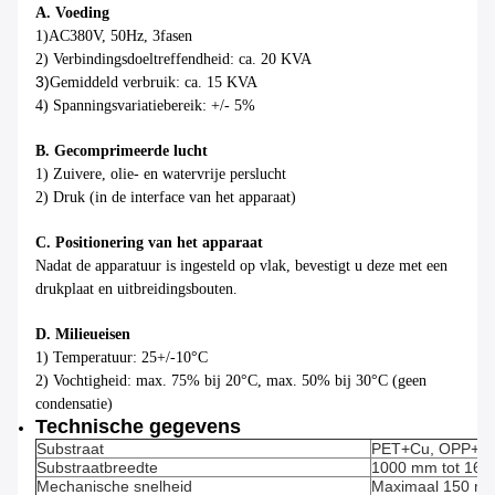
A. Voeding
1)
AC380V, 50Hz, 3fasen
2) Verbindingsdoeltreffendheid: ca. 20 KVA
3)
Gemiddeld verbruik: ca. 15 KVA
4) Spanningsvariatiebereik: +/- 5%
B. Gecomprimeerde lucht
1) Zuivere, olie- en watervrije perslucht
2) Druk (in de interface van het apparaat)
C. Positionering van het apparaat
Nadat de apparatuur is ingesteld op vlak, bevestigt u deze met een
drukplaat en uitbreidingsbouten.
D. Milieueisen
1) Temperatuur: 25+/-10°C
2) Vochtigheid: max. 75% bij 20°C, max. 50% bij 30°C (geen
condensatie)
Technische gegevens
Substraat
PET+Cu, OPP+C
Substraatbreedte
1000 mm tot 16
Mechanische snelheid
Maximaal 150 m /