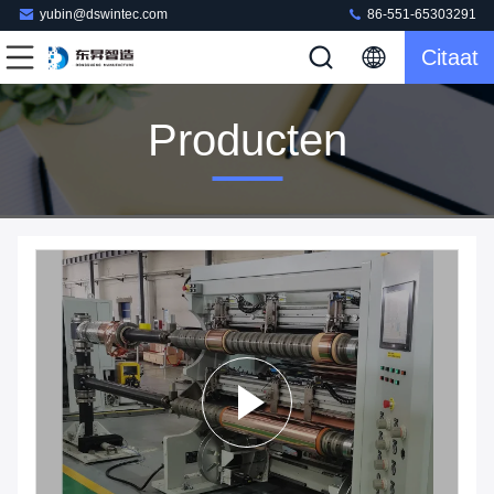
yubin@dswintec.com
86-551-65303291
Citaat
Producten