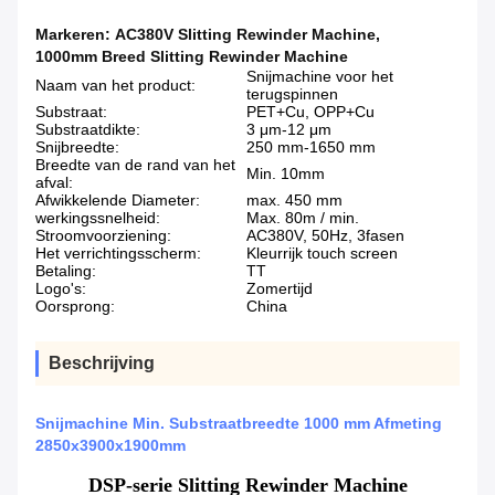
Markeren:
AC380V Slitting Rewinder Machine
,
1000mm Breed Slitting Rewinder Machine
Snijmachine voor het
Naam van het product:
terugspinnen
Substraat:
PET+Cu, OPP+Cu
Substraatdikte:
3 μm-12 μm
Snijbreedte:
250 mm-1650 mm
Breedte van de rand van het
Min. 10mm
afval:
Afwikkelende Diameter:
max. 450 mm
werkingssnelheid:
Max. 80m / min.
Stroomvoorziening:
AC380V, 50Hz, 3fasen
Het verrichtingsscherm:
Kleurrijk touch screen
Betaling:
TT
Logo's:
Zomertijd
Oorsprong:
China
Beschrijving
Snijmachine Min. Substraatbreedte 1000 mm Afmeting
2850x3900x1900mm
DSP-serie Slitting Rewinder Machine