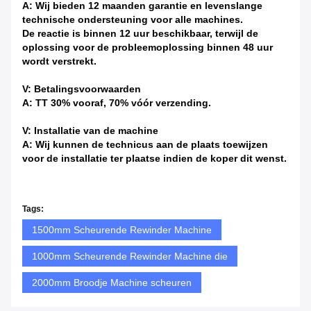
voordat ik een bestelling plaatst?
A: Natuurlijk, hartelijk welkom om onze fabriek te
bezoeken.
V: In welke landen heeft u geëxporteerd?
A: Wij hebben onze producten over de hele wereld
geëxporteerd, zoals Europa, de VS, Japan, Korea, India
etc.
V: Hoe zit het met de garantie en de naverkoopservice?
A: Wij bieden 12 maanden garantie en levenslange
technische ondersteuning voor alle machines.
De reactie is binnen 12 uur beschikbaar, terwijl de
oplossing voor de probleemoplossing binnen 48 uur
wordt verstrekt.
V: Betalingsvoorwaarden
A: TT 30% vooraf, 70% vóór verzending.
V: Installatie van de machine
A: Wij kunnen de technicus aan de plaats toewijzen
voor de installatie ter plaatse indien de koper dit wenst.