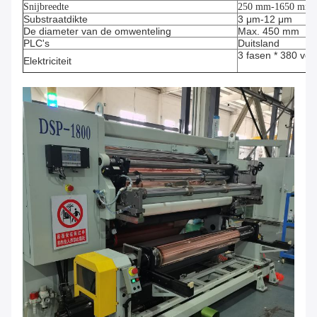
Snijbreedte
250 mm-1650 mm
Substraatdikte
3 μm-12 μm
De diameter van de omwenteling
Max. 450 mm
PLC's
Duitsland
3 fasen * 380 volt
Elektriciteit