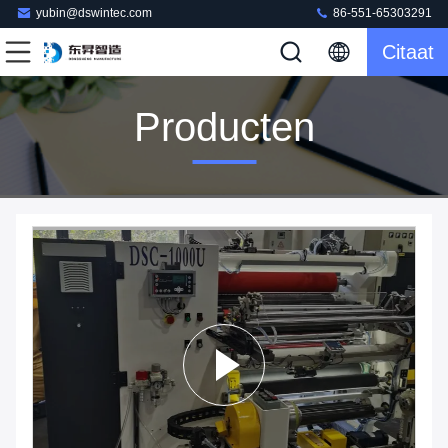
yubin@dswintec.com
86-551-65303291
Citaat
Producten