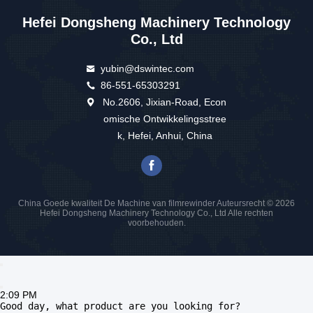
A: Natuurlijk, hartelijk welkom om onze fabriek te bezoeken.
Q3: Hoe zit het met de garantie en de naverkoopservice?
A: Wij bieden 12 maanden garantie en levenslange technische
ondersteuning voor alle machines.
De reactie is binnen 12 uur beschikbaar, terwijl de oplossing voor
de probleemoplossing binnen 48 uur wordt verstrekt.
V4: Betalingsvoorwaarden
A: TT 30% vooraf, 70% vóór verzending.
Q5: Installatie van de machine
A: Wij kunnen de technicus aan de plaats toewijzen voor de
installatie ter plaatse indien de koper dit wenst.
Tags:
1500mm Scheurende Rewinder Machine
1000mm Scheurende Rewinder Machine die
2000mm Broodje Machine scheuren