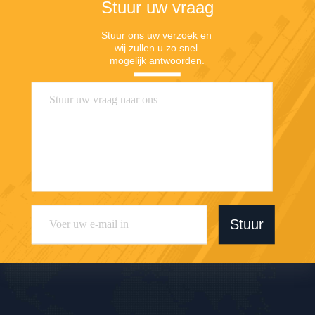
Onze klant
Veelgestelde vragen
V1: Is Dongsheng een fabriek of handelsonderneming?
A: Dongsheng is een fabriek.
Q2: Waar is uw fabriek gevestigd? Kan ik deze bezoeken voordat ik
een bestelling plaatst?