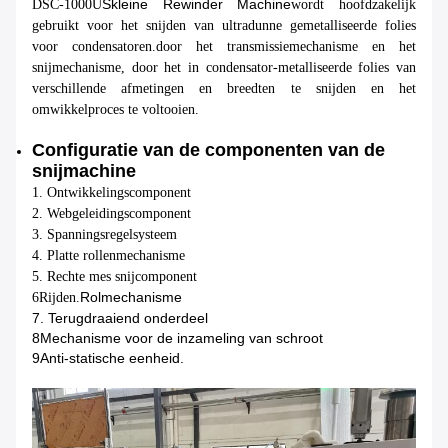
S
kleine Rewinder Machine
DSC-1000U
wordt hoofdzakelijk
gebruikt voor het snijden van ultradunne gemetalliseerde folies
voor condensatoren.door het transmissiemechanisme en het
snijmechanisme, door het in condensator-metalliseerde folies van
verschillende afmetingen en breedten te snijden en het
omwikkelproces te voltooien.
Configuratie van de componenten van de
snijmachine
1. Ontwikkelingscomponent
2. Webgeleidingscomponent
3. Spanningsregelsysteem
4. Platte rollenmechanisme
5. Rechte mes snijcomponent
Rolmechanisme
6Rijden.
7. Terugdraaiend onderdeel
8Mechanisme voor de inzameling van schroot
9Anti-statische eenheid.