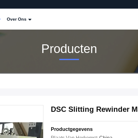
Over Ons
Producten
DSC Slitting Rewinder M
Productgegevens
Plaats Van Herkomst:
China