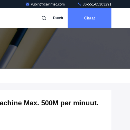
yubin@dswintec.com
86-551-65303291
Citaat
Dutch
achine Max. 500M per minuut.