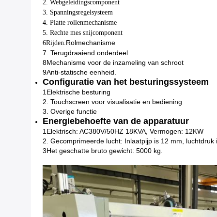
2. Webgeleidingscomponent
3. Spanningsregelsysteem
4. Platte rollenmechanisme
5. Rechte mes snijcomponent
Rolmechanisme
6Rijden.
7. Terugdraaiend onderdeel
8Mechanisme voor de inzameling van schroot
9Anti-statische eenheid.
Configuratie van het besturingssysteem
1Elektrische besturing
2. Touchscreen voor visualisatie en bediening
3. Overige functie
Energiebehoefte van de apparatuur
1Elektrisch: AC380V/50HZ 18KVA, Vermogen: 12KW
2. Gecomprimeerde lucht: Inlaatpijp is 12 mm, luchtdru
3Het geschatte bruto gewicht: 5000 kg.