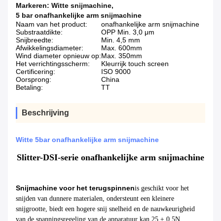
Markeren:
Witte snijmachine
,
5 bar onafhankelijke arm snijmachine
Naam van het product:
onafhankelijke arm snijmachine
Substraatdikte:
OPP Min. 3,0 μm
Snijbreedte:
Min. 4,5 mm
Afwikkelingsdiameter:
Max. 600mm
Wind diameter opnieuw op:
Max. 350mm
Het verrichtingsscherm:
Kleurrijk touch screen
Certificering:
ISO 9000
Oorsprong:
China
Betaling:
TT
Beschrijving
Witte 5bar onafhankelijke arm snijmachine
Slitter-DSI-serie onafhankelijke arm snijmachine
Snijmachine voor het terugspinnen
is geschikt voor het
snijden van dunnere materialen, ondersteunt een kleinere
snijgrootte, biedt een hogere snij snelheid en de nauwkeurigheid
van de spanningsregeling van de apparatuur kan 25 ± 0,5N