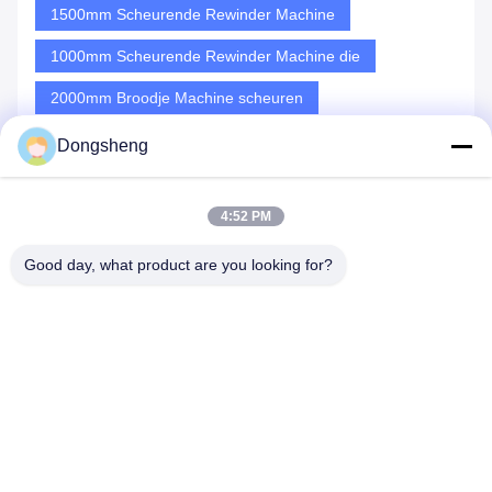
1500mm Scheurende Rewinder Machine
1000mm Scheurende Rewinder Machine die
2000mm Broodje Machine scheuren
Dongsheng
Gelijksoortige producten
4:52 PM
Good day, what product are you looking for?
AC 380V 3um 1500mm
De automatische PE
Op
he
Scheurende Rewinder
Machine van Li Ion Battery
di