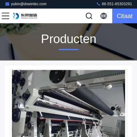
yubin@dswintec.com
86-551-65303291
Citaat
Producten