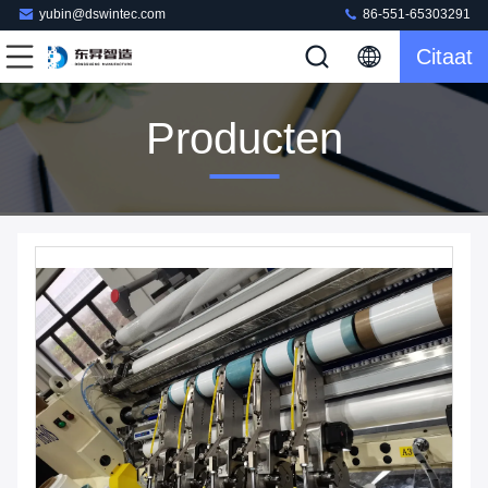
yubin@dswintec.com
86-551-65303291
Citaat
Producten