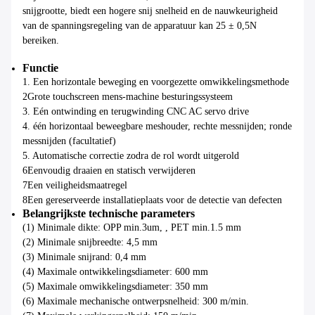
snijgrootte, biedt een hogere snij snelheid en de nauwkeurigheid
van de spanningsregeling van de apparatuur kan 25 ± 0,5N
bereiken.
Functie
1. Een horizontale beweging en voorgezette omwikkelingsmethode
2Grote touchscreen mens-machine besturingssysteem
3. Eén ontwinding en terugwinding CNC AC servo drive
4. één horizontaal beweegbare meshouder, rechte messnijden; ronde
messnijden (facultatief)
5. Automatische correctie zodra de rol wordt uitgerold
6Eenvoudig draaien en statisch verwijderen
7Een veiligheidsmaatregel
8Een gereserveerde installatieplaats voor de detectie van defecten
Belangrijkste technische parameters
(1) Minimale dikte: OPP min.3um, , PET min.1.5 mm
(2) Minimale snijbreedte: 4,5 mm
(3) Minimale snijrand: 0,4 mm
(4) Maximale ontwikkelingsdiameter: 600 mm
(5) Maximale omwikkelingsdiameter: 350 mm
(6) Maximale mechanische ontwerpsnelheid: 300 m/min.