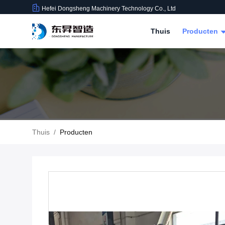
Hefei Dongsheng Machinery Technology Co., Ltd
Thuis
Producten
Thuis
/
Producten