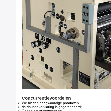
Concurrentievoordelen
We bieden hoogwaardige producten.
de douaneverklaring is gegarandeerd;
Goede naverkoopservice;