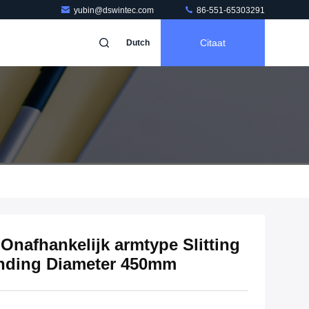
yubin@dswintec.com
86-551-65303291
Citaat
Dutch
Onafhankelijk armtype Slitting
nding Diameter 450mm