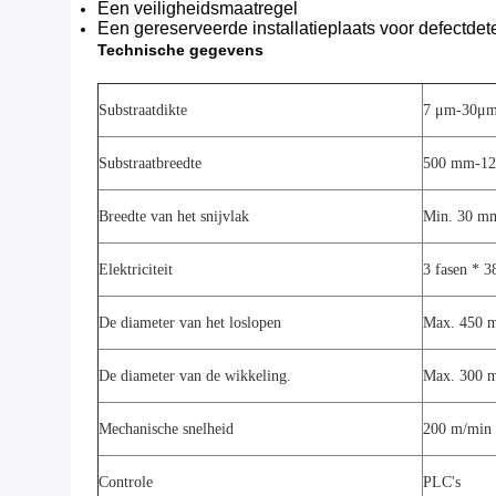
Een veiligheidsmaatregel
Een gereserveerde installatieplaats voor defectdet
Technische gegevens
Substraatdikte
7 μm-30
μ
Substraatbreedte
500 mm-1
Breedte van het snijvlak
Min. 30 m
Elektriciteit
3 fasen * 3
De diameter van het loslopen
Max. 450 
De diameter van de wikkeling.
Max. 300 
Mechanische snelheid
200 m/min
Controle
PLC's