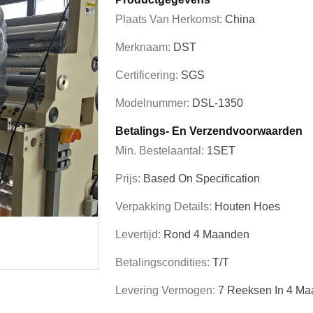
Plaats Van Herkomst:
China
Merknaam:
DST
Certificering:
SGS
Modelnummer:
DSL-1350
Betalings- En Verzendvoorwaarden
Min. Bestelaantal:
1SET
Prijs:
Based On Specification
Verpakking Details:
Houten Hoes
Levertijd:
Rond 4 Maanden
Betalingscondities:
T/T
Levering Vermogen:
7 Reeksen In 4 M