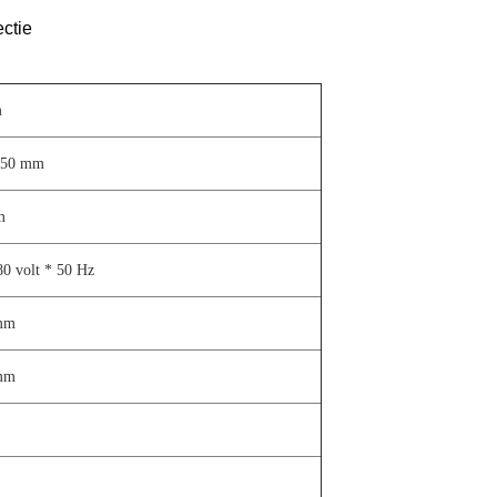
ectie
m
250 mm
m
80 volt * 50 Hz
mm
mm