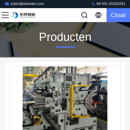
yubin@dswintec.com
86-551-65303291
Citaat
Producten