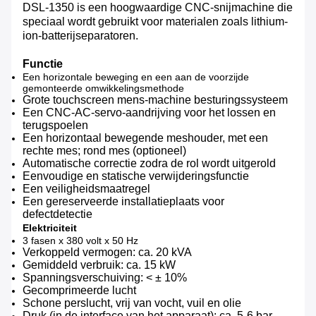
DSL-1350 is een hoogwaardige CNC-snijmachine die
speciaal wordt gebruikt voor materialen zoals lithium-
ion-batterijseparatoren.
Functie
Een horizontale beweging en een aan de voorzijde
gemonteerde omwikkelingsmethode
Grote touchscreen mens-machine besturingssysteem
Een CNC-AC-servo-aandrijving voor het lossen en
terugspoelen
Een horizontaal bewegende meshouder, met een
rechte mes; rond mes (optioneel)
Automatische correctie zodra de rol wordt uitgerold
Eenvoudige en statische verwijderingsfunctie
Een veiligheidsmaatregel
Een gereserveerde installatieplaats voor
defectdetectie
Elektriciteit
3 fasen x 380 volt x 50 Hz
Verkoppeld vermogen: ca. 20 kVA
Gemiddeld verbruik: ca. 15 kW
Spanningsverschuiving: < ± 10%
Gecomprimeerde lucht
Schone perslucht, vrij van vocht, vuil en olie
Druk (in de interface van het apparaat): ca. 5-6 bar