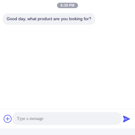
die Machine scheuren
6:39 PM
Vind de beste prijs
Vind de beste prijs
Good day, what product are you looking for?
Stuur uw vraag
Stuur ons uw verzoek en 
wij zullen u zo snel 
mogelijk antwoorden.
Stuur