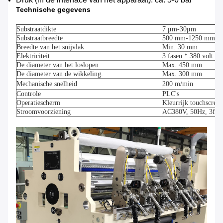
Technische gegevens
Substraatdikte
7 μm-30
μm
Substraatbreedte
500 mm-1250 mm
Breedte van het snijvlak
Min. 30 mm
Elektriciteit
3 fasen * 380 volt * 
De diameter van het loslopen
Max. 450 mm
De diameter van de wikkeling.
Max. 300 mm
Mechanische snelheid
200 m/min
Controle
PLC's
Operatiescherm
Kleurrijk touchscree
Stroomvoorziening
AC380V, 50Hz, 3fas