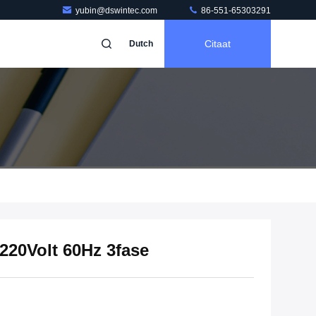
yubin@dswintec.com
86-551-65303291
Citaat
Dutch
 220Volt 60Hz 3fase