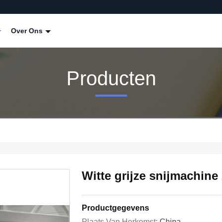
Over Ons
Producten
Witte grijze snijmachine
Productgegevens
Plaats Van Herkomst:
China