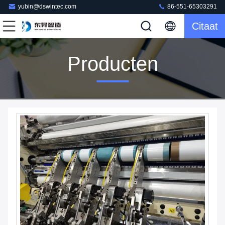
yubin@dswintec.com
86-551-65303291
Citaat
Producten