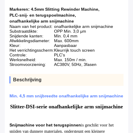
Markeren:
4.5mm Slitting Rewinder Machine
,
PLC-snij- en terugspoelmachine
,
onafhankelijke arm snijmachine
Naam van het product:
onafhankelijke arm snijmachine
Substraatdikte:
OPP Min. 3,0 μm
Snijdende kanten:
Min. 0,4 mm
Afwikkelingsdiameter:
Max. 600mm
Kleur:
Aanpasbaar
Het verrichtingsscherm:
Kleurrijk touch screen
Controle:
PLC's
Werksnelheid:
Max. 150m / min.
Stroomvoorziening:
AC380V, 50Hz, 3fasen
Beschrijving
Min. 4,5 mm snijbreedte onafhankelijke arm snijmachine
Slitter-DSI-serie onafhankelijke arm snijmachine
Snijmachine voor het terugspinnen
is geschikt voor het
snijden van dunnere materialen, ondersteunt een kleinere