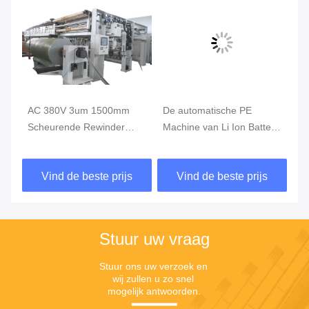
AC 380V 3um 1500mm
De automatische PE
Op
he
Scheurende Rewinder
Machine van Li Ion Battery
di
Machine, Hoge snelheid
Slitting And Rewinding
Ma
die Machine scheuren
Vind de beste prijs
Vind de beste prijs
Stuur uw vraag
Stuur ons uw verzoek en 
wij zullen u zo snel 
mogelijk antwoorden.