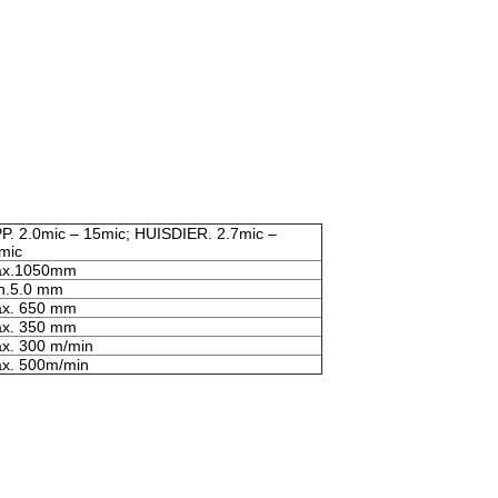
P. 2.0mic – 15mic; HUISDIER. 2.7mic –
mic
x.1050mm
n.5.0 mm
x. 650 mm
x. 350 mm
x. 300 m/min
x. 500m/min