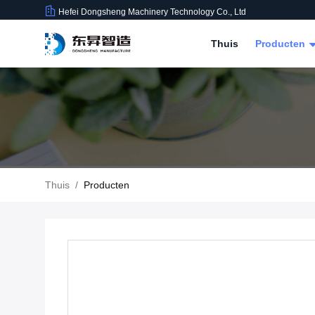
Hefei Dongsheng Machinery Technology Co., Ltd
Thuis
Producten
Thuis
/
Producten