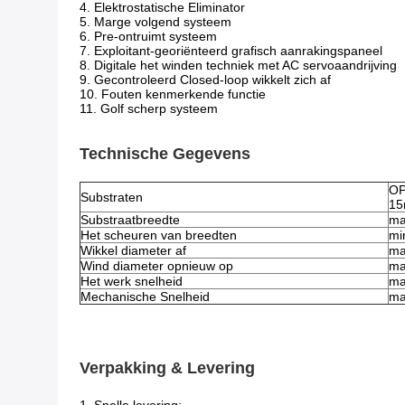
4. Elektrostatische Eliminator
5. Marge volgend systeem
6. Pre-ontruimt systeem
7. Exploitant-georiënteerd grafisch aanrakingspaneel
8. Digitale het winden techniek met AC servoaandrijving
9. Gecontroleerd Closed-loop wikkelt zich af
10. Fouten kenmerkende functie
11. Golf scherp systeem
Technische Gegevens
OP
Substraten
15
Substraatbreedte
ma
Het scheuren van breedten
mi
Wikkel diameter af
ma
Wind diameter opnieuw op
ma
Het werk snelheid
ma
Mechanische Snelheid
ma
Verpakking & Levering