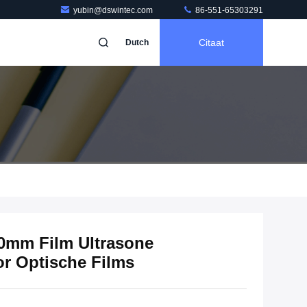
yubin@dswintec.com
86-551-65303291
Citaat
Dutch
00mm Film Ultrasone
r Optische Films