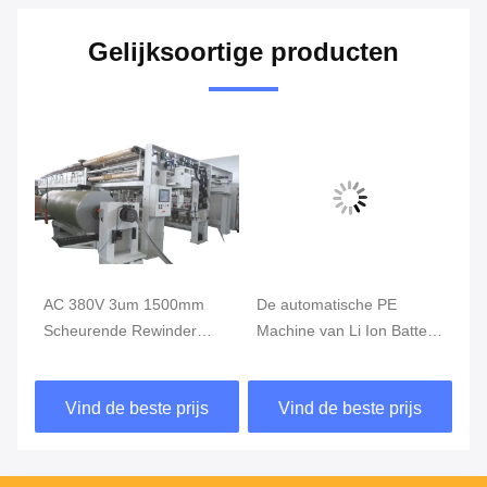
Gelijksoortige producten
AC 380V 3um 1500mm
De automatische PE
Op
he
Scheurende Rewinder
Machine van Li Ion Battery
di
Machine, Hoge snelheid
Slitting And Rewinding
Ma
die Machine scheuren
Vind de beste prijs
Vind de beste prijs