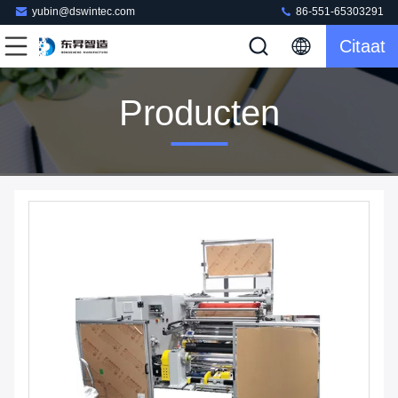
yubin@dswintec.com
86-551-65303291
Citaat
Producten