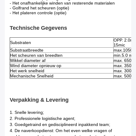
- Het onafhankelijke winden van resterende materialen
- Golfrand het scheuren (optie)
- Het plateren controle (optie)
Technische Gegevens
OPP. 2.0mi
Substraten
15mic
Substraatbreedte
max.1050
Het scheuren van breedten
min.5.0 m
Wikkel diameter af
max. 650 
Wind diameter opnieuw op
max. 350 
Het werk snelheid
max. 300 m
Mechanische Snelheid
max. 500m
Verpakking & Levering
1. Snelle levering;
2. Professionele logistische agent;
3. Goedgetraind en gedisciplineerd inpakkend team;
4. De naverkoopdienst: Om het even welke vragen of