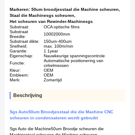
Markeren:
50um broodjesstaal die Machine scheuren
,
Staal die Machinesgs scheuren
,
Het scheuren van Rewinder-Machinesgs
Substraat:
OCA optische films
Substraat
10002000mm
Breedte:
Substraat dikte:
150um-400um
Snelheid:
max. 100m/min
Garantie:
1 1year
Eigenschap:
Nauwkeurige spanningscontrole
Automatische positionering van
Functie:
cirkelmessen
Kleur:
OEM
Embleem:
OEM
Merk:
Zomertijd
Beschrijving
Sgs Auto50um Broodjesstaal die die Machine CNC
scheuren in condensatoren wordt gebruikt
Sgs Auto die Machine50um Broodje scheuren die
Machinestaal scheuren die Machine scheuren