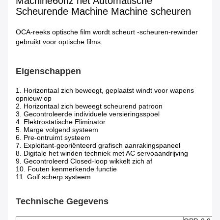
Machine60hz het Automatische
Scheurende Machine Machine scheuren
OCA-reeks optische film wordt scheurt -scheuren-rewinder
gebruikt voor optische films.
Eigenschappen
1. Horizontaal zich beweegt, geplaatst windt voor wapens
opnieuw op
2. Horizontaal zich beweegt scheurend patroon
3. Gecontroleerde individuele versieringsspoel
4. Elektrostatische Eliminator
5. Marge volgend systeem
6. Pre-ontruimt systeem
7. Exploitant-georiënteerd grafisch aanrakingspaneel
8. Digitale het winden techniek met AC servoaandrijving
9. Gecontroleerd Closed-loop wikkelt zich af
10. Fouten kenmerkende functie
11. Golf scherp systeem
Technische Gegevens