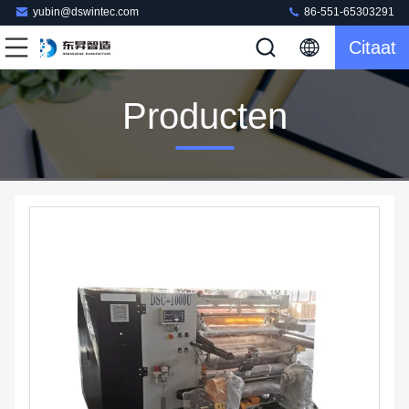
yubin@dswintec.com
86-551-65303291
Citaat
Producten