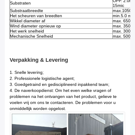
OPP. 2.0mi
Substraten
15mic
Substraatbreedte
max.1050
Het scheuren van breedten
min.5.0 m
Wikkel diameter af
max. 650 
Wind diameter opnieuw op
max. 350 
Het werk snelheid
max. 300 m
Mechanische Snelheid
max. 500m
Verpakking & Levering
1. Snelle levering;
2. Professionele logistische agent;
3. Goedgetraind en gedisciplineerd inpakkend team;
4. De naverkoopdienst: Om het even welke vragen of
problemen na het ontvangen van het product, gelieve te
voelen vrij om ons te contacteren. De problemen voor u
onmiddellijk worden opgelost.