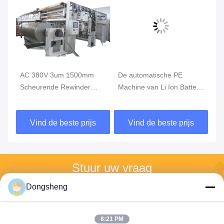
AC 380V 3um 1500mm
De automatische PE
Op
he
Scheurende Rewinder
Machine van Li Ion Battery
di
Machine, Hoge snelheid
Slitting And Rewinding
Ma
die Machine scheuren
Vind de beste prijs
Vind de beste prijs
Stuur uw vraag
Dongsheng
Stuur ons uw verzoek en 
wij zullen u zo snel 
mogelijk antwoorden.
8:21 PM