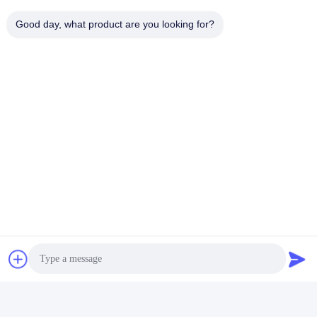
Good day, what product are you looking for?
Stuur
Hefei Dongsheng Machinery Technology
Co., Ltd
yubin@dswintec.com
86-551-65303291