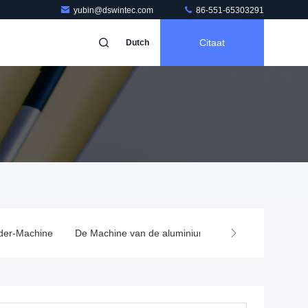
yubin@dswintec.com
86-551-65303291
Citaat
Dutch
der-Machine
De Machine van de aluminiumdeklaag
Capacitor