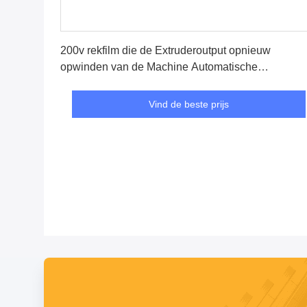
Vind de beste prijs
200v rekfilm die de Extruderoutput opnieuw
opwinden van de Machine Automatische
Productielijn
Vind de beste prijs