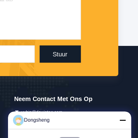
Stuur
Neem Contact Met Ons Op
yubin@dswintec.com
Dongsheng
86-551-65303291
No.2606, Jixian-Road, Economische