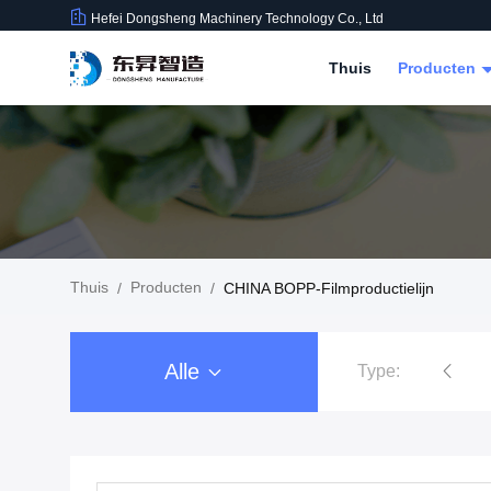
Hefei Dongsheng Machinery Technology Co., Ltd
Thuis
Producten
Thuis
Producten
/
/
CHINA BOPP-Filmproductielijn
Alle
Type:
De Machine van filmrewinder