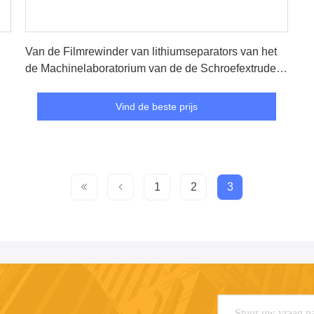
Vind de beste prijs
Van de Filmrewinder van lithiumseparators van het
de Machinelaboratorium van de de Schroefextruder
Tweeling het Afgietselfilm
Vind de beste prijs
1
2
3