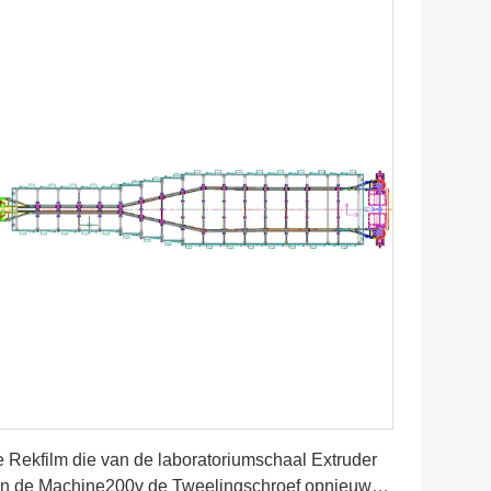
Vind de beste prijs
 Rekfilm die van de laboratoriumschaal Extruder
n de Machine200v de Tweelingschroef opnieuw