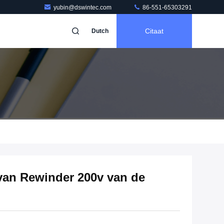
yubin@dswintec.com
86-551-65303291
Citaat
Dutch
van Rewinder 200v van de