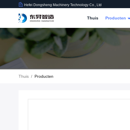
Hefei Dongsheng Machinery Technology Co., Ltd
Thuis
Producten
Thuis
/
Producten