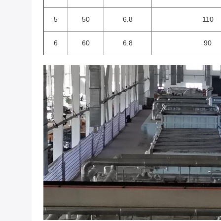
5
50
6.8
110
6
60
6.8
90