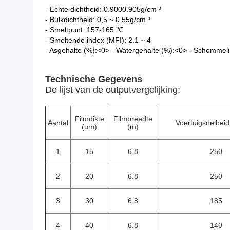
- Echte dichtheid: 0.9000.905g/cm ³
- Bulkdichtheid: 0,5 ~ 0.55g/cm ³
- Smeltpunt: 157-165 ℃
- Smeltende index (MFI): 2.1 ~ 4
- Asgehalte (%):<0> - Watergehalte (%):<0> - Schommel
Technische Gegevens
De lijst van de outputvergelijking:
Filmdikte
Filmbreedte
Aantal
Voertuigsnelheid
(um)
(m)
1
15
6.8
250
2
20
6.8
250
3
30
6.8
185
4
40
6.8
140