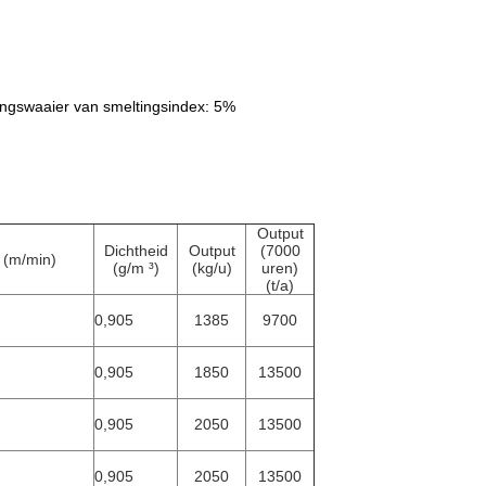
ingswaaier van smeltingsindex: 5%
Output
Dichtheid
Output
(7000
 (m/min)
(g/m ³)
(kg/u)
uren)
(t/a)
0,905
1385
9700
0,905
1850
13500
0,905
2050
13500
0,905
2050
13500