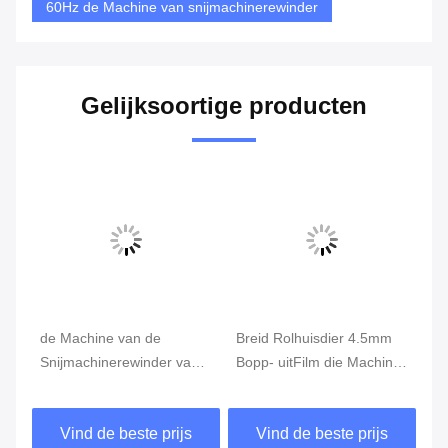
60Hz de Machine van snijmachinerewinder
Gelijksoortige producten
de Machine van de
Breid Rolhuisdier 4.5mm
SG
Snijmachinerewinder van
Bopp- uitFilm die Machine
Ma
6mA 500mm 380V 60Hz,
scheuren
de
Plastic Film die Machine
de
Vind de beste prijs
Vind de beste prijs
opnieuw opwinden
sn