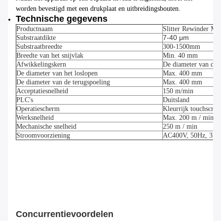
worden bevestigd met een drukplaat en uitbreidingsbouten.
Technische gegevens
Productnaam
Slitter Rewinder Ma
7-40 μm
Substraatdikte
Substraatbreedte
300-1500
mm
Breedte van het snijvlak
Min. 40 mm
Afwikkelingskern
De diameter van de b
De diameter van het loslopen
Max. 400 mm
De diameter van de terugspoeling
Max. 400 mm
Acceptatiesnelheid
150 m/min
PLC's
Duitsland
Operatiescherm
Kleurrijk touchscree
Werksnelheid
Max. 200 m / min.
Mechanische snelheid
250 m / min
Stroomvoorziening
AC400V, 50Hz, 3P
Concurrentievoordelen