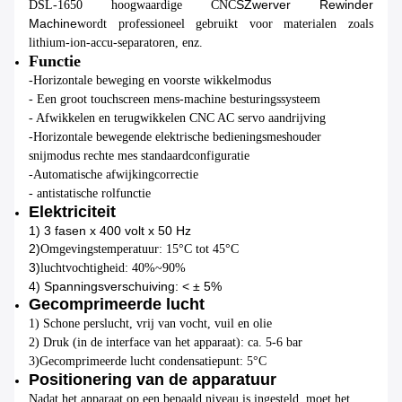
S
Zwerver Rewinder
DSL-1650 hoogwaardige CNC
M
achine
wordt professioneel gebruikt voor materialen zoals
lithium-ion-accu-separatoren, enz.
Functie
-Horizontale beweging en voorste wikkelmodus
- Een groot touchscreen mens-machine besturingssysteem
- Afwikkelen en terugwikkelen CNC AC servo aandrijving
-Horizontale bewegende elektrische bedieningsmeshouder
snijmodus rechte mes standaardconfiguratie
-Automatische afwijkingcorrectie
- antistatische rolfunctie
Elektriciteit
1) 3 fasen x 400 volt x 50 Hz
2)
Omgevingstemperatuur: 15°C tot 45°C
3)
luchtvochtigheid: 40%~90%
4) Spanningsverschuiving: < ± 5%
Gecomprimeerde lucht
1) Schone perslucht, vrij van vocht, vuil en olie
2) Druk (in de interface van het apparaat): ca. 5-6 bar
3)
Gecomprimeerde lucht condensatiepunt: 5°C
Positionering van de apparatuur
Nadat het apparaat op een bepaald niveau is ingesteld, moet het