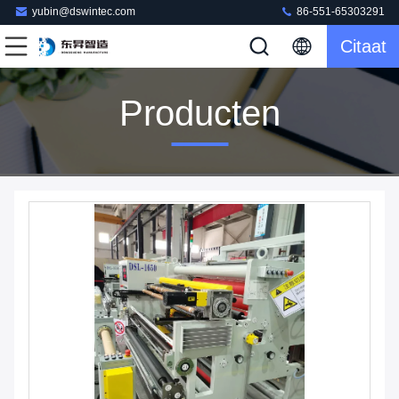
yubin@dswintec.com
86-551-65303291
Citaat
Producten