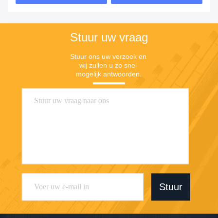
Stuur uw vraag
Stuur ons uw verzoek en 
wij zullen u zo snel 
mogelijk antwoorden.
Stuur