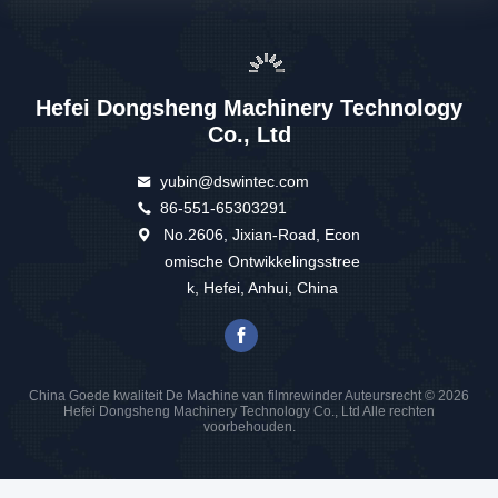
Hefei Dongsheng Machinery Technology
Co., Ltd
yubin@dswintec.com
86-551-65303291
No.2606, Jixian-Road, Econ
omische Ontwikkelingsstree
k, Hefei, Anhui, China
China Goede kwaliteit De Machine van filmrewinder Auteursrecht © 2026
Hefei Dongsheng Machinery Technology Co., Ltd Alle rechten
voorbehouden.