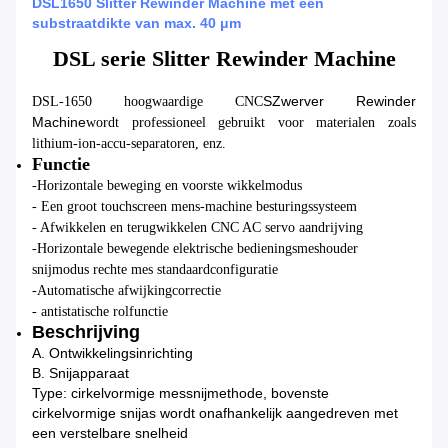
DSL1650 Slitter Rewinder Machine met een
substraatdikte van max. 40 μm
DSL serie Slitter Rewinder Machine
S
Zwerver Rewinder
DSL-1650 hoogwaardige CNC
M
achine
wordt professioneel gebruikt voor materialen zoals
lithium-ion-accu-separatoren, enz.
Functie
-Horizontale beweging en voorste wikkelmodus
- Een groot touchscreen mens-machine besturingssysteem
- Afwikkelen en terugwikkelen CNC AC servo aandrijving
-Horizontale bewegende elektrische bedieningsmeshouder
snijmodus rechte mes standaardconfiguratie
-Automatische afwijkingcorrectie
- antistatische rolfunctie
Beschrijving
A. Ontwikkelingsinrichting
B. Snijapparaat
Type: cirkelvormige messnijmethode, bovenste
cirkelvormige snijas wordt onafhankelijk aangedreven met
een verstelbare snelheid