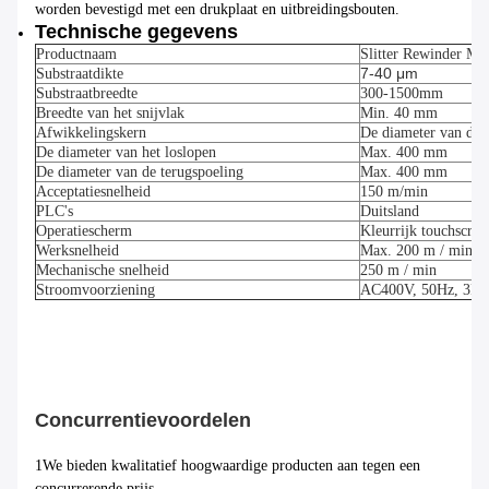
worden bevestigd met een drukplaat en uitbreidingsbouten.
Technische gegevens
Productnaam
Slitter Rewinder Ma
7-40 μm
Substraatdikte
Substraatbreedte
300-1500
mm
Breedte van het snijvlak
Min. 40 mm
Afwikkelingskern
De diameter van de b
De diameter van het loslopen
Max. 400 mm
De diameter van de terugspoeling
Max. 400 mm
Acceptatiesnelheid
150 m/min
PLC's
Duitsland
Operatiescherm
Kleurrijk touchscree
Werksnelheid
Max. 200 m / min.
Mechanische snelheid
250 m / min
Stroomvoorziening
AC400V, 50Hz, 3P