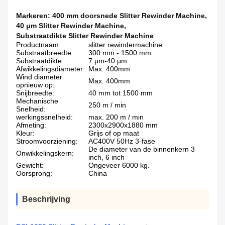
Markeren:
400 mm doorsnede Slitter Rewinder Machine
,
40 μm Slitter Rewinder Machine
,
Substraatdikte Slitter Rewinder Machine
Productnaam:
slitter rewindermachine
Substraatbreedte:
300 mm - 1500 mm
Substraatdikte:
7 μm-40 μm
Afwikkelingsdiameter:
Max. 400mm
Wind diameter
Max. 400mm
opnieuw op:
Snijbreedte:
40 mm tot 1500 mm
Mechanische
250 m / min
Snelheid:
werkingssnelheid:
max. 200 m / min
Afmeting:
2300x2900x1880 mm
Kleur:
Grijs of op maat
Stroomvoorziening:
AC400V 50Hz 3-fase
De diameter van de binnenkern 3
Onwikkelingskern:
inch, 6 inch
Gewicht:
Ongeveer 6000 kg.
Oorsprong:
China
Beschrijving