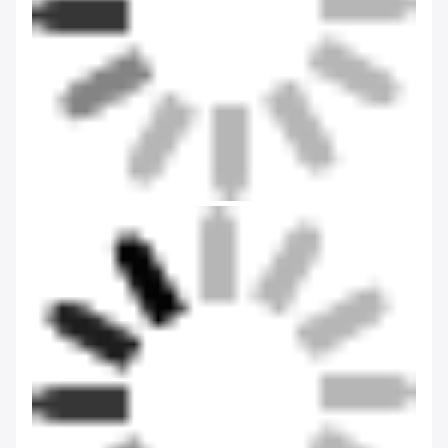
Onze werkplaats
Onze klant
Veelgestelde vragen
V1: Is Dongsheng een fabriek of handelsonderneming?