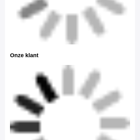
A: Dongsheng is een fabriek.
Q2: Waar is uw fabriek gevestigd? Kan ik deze bezoeken voordat ik
een bestelling plaatst?
A: Natuurlijk, hartelijk welkom om onze fabriek te bezoeken.
V3: Naar welke landen heeft u geëxporteerd?
A: Wij hebben onze producten over de hele wereld geëxporteerd,
zoals Europa, de VS, Japan, Korea, India etc.
Q4: Hoe zit het met de garantie en de naverkoopservice?
A: Wij bieden 12 maanden garantie en levenslange technische
ondersteuning voor alle machines.
De reactie is binnen 12 uur beschikbaar, terwijl de oplossing voor
de probleemoplossing binnen 48 uur wordt verstrekt.
V5: Betalingsvoorwaarden
A: TT 30% vooraf, 70% vóór verzending.
Q6: Installatie van de machine
A: Wij kunnen de technicus aan de plaats toewijzen voor de
installatie ter plaatse indien de koper dit wenst.
Tags:
SGS de Machine van Snijmachinerewinder