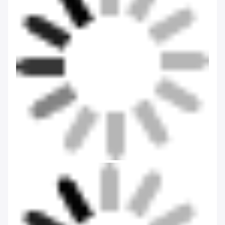
Concurrentievoordelen
1We bieden kwalitatief hoogwaardige producten aan tegen een
concurrerende prijs.
2. de inklaring is gegarandeerd;
3. Goede after-sale service;
4- flexibele betalingsvoorwaarden;
5Met uitstekende producten en efficiënte diensten zijn wij zowel
thuis als in het buitenland bekend.
Verpakking en levering
1. Vinnige levering;
2Professionele logistieke agent;
3Een goed opgeleid en gedisciplineerd pakteam.
4. Na-verkoopservice: Als u vragen of problemen heeft na
ontvangst van het product, kunt u contact met ons opnemen.