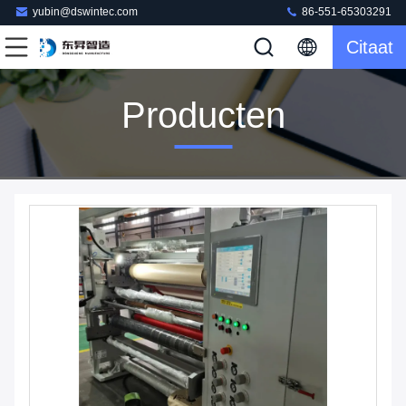
yubin@dswintec.com
86-551-65303291
Citaat
Producten