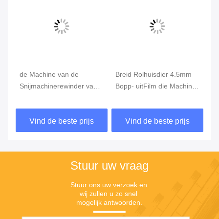
Hefei Dongsheng Machinery Technology
Co., Ltd
yubin@dswintec.com
86-551-65303291
No.2606, Jixian-Road, Econ
omische Ontwikkelingsstree
k, Hefei, Anhui, China
China Goede kwaliteit De Machine van filmrewinder Auteursrecht © 2026
Hefei Dongsheng Machinery Technology Co., Ltd Alle rechten
voorbehouden.