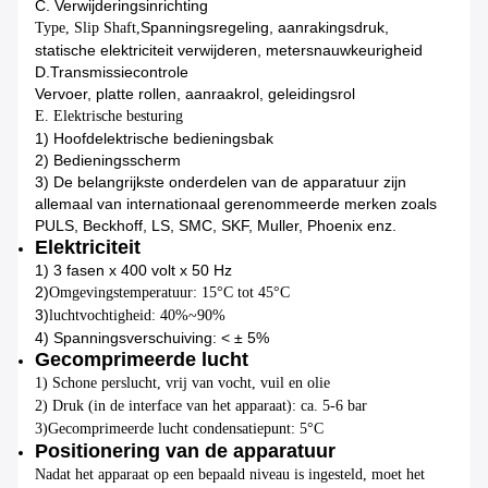
C. Verwijderingsinrichting
Spanningsregeling, aanrakingsdruk,
Type, Slip Shaft,
statische elektriciteit verwijderen, metersnauwkeurigheid
D.
Transmissiecontrole
Vervoer, platte rollen, aanraakrol, geleidingsrol
E. Elektrische besturing
1) Hoofdelektrische bedieningsbak
2) Bedieningsscherm
3) De belangrijkste onderdelen van de apparatuur zijn
allemaal van internationaal gerenommeerde merken zoals
PULS, Beckhoff, LS, SMC, SKF, Muller, Phoenix enz.
Elektriciteit
1) 3 fasen x 400 volt x 50 Hz
2)
Omgevingstemperatuur: 15°C tot 45°C
3)
luchtvochtigheid: 40%~90%
4) Spanningsverschuiving: < ± 5%
Gecomprimeerde lucht
1) Schone perslucht, vrij van vocht, vuil en olie
2) Druk (in de interface van het apparaat): ca. 5-6 bar
3)
Gecomprimeerde lucht condensatiepunt: 5°C
Positionering van de apparatuur
Nadat het apparaat op een bepaald niveau is ingesteld, moet het