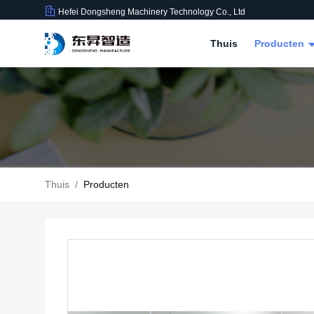
Hefei Dongsheng Machinery Technology Co., Ltd
Thuis
Producten
Thuis
/
Producten