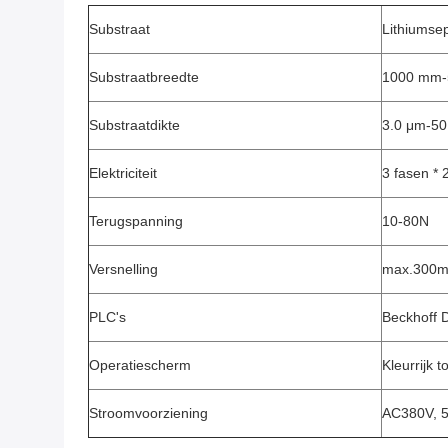
Substraat
Lithiumsep
Substraatbreedte
1000 mm
Substraatdikte
3.0 μm-5
Elektriciteit
3 fasen * 
Terugspanning
10-80N
Versnelling
max.300m
PLC's
Beckhoff D
Operatiescherm
Kleurrijk 
Stroomvoorziening
AC380V, 5