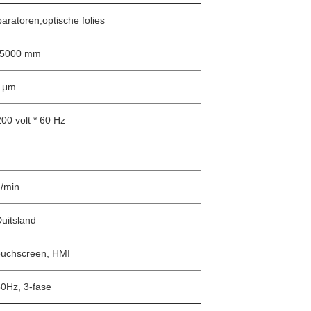
aratoren,optische folies
-5000 mm
0 μm
200 volt * 60 Hz
/min
uitsland
touchscreen, HMI
0Hz, 3-fase