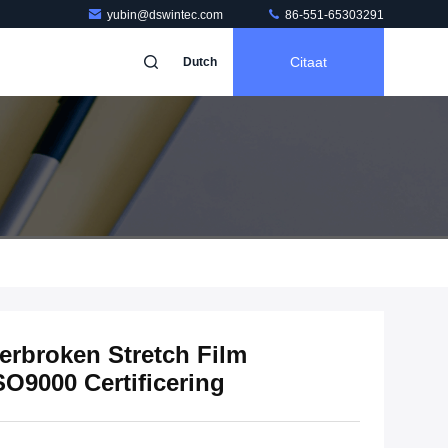
yubin@dswintec.com
86-551-65303291
Citaat
Dutch
rbroken Stretch Film
O9000 Certificering