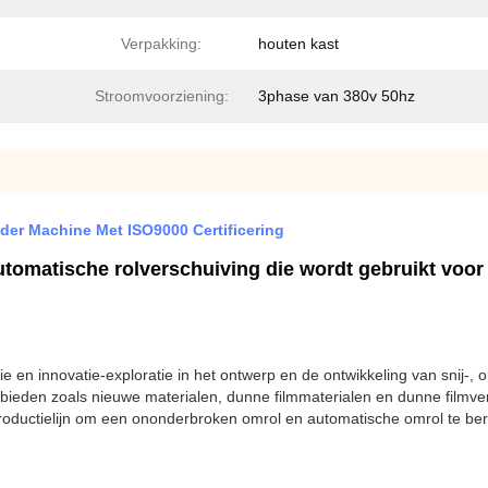
Verpakking:
houten kast
Stroomvoorziening:
3phase van 380v 50hz
er Machine Met ISO9000 Certificering
omatische rolverschuiving die wordt gebruikt voor 
tie en innovatie-exploratie in het ontwerp en de ontwikkeling van snij
ieden zoals nieuwe materialen, dunne filmmaterialen en dunne filmve
ductielijn om een ononderbroken omrol en automatische omrol te bere