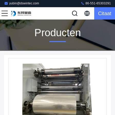
yubin@dswintec.com
86-551-65303291
Citaat
Producten