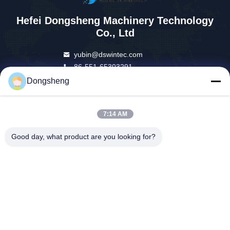
Hefei Dongsheng Machinery Technology
Co., Ltd
yubin@dswintec.com
86-551-65303291
No.2606, Jixian-Road, Econ
Dongsheng
omische Ontwikkelingsstree
k, Hefei, Anhui, China
7:14 AM
Good day, what product are you looking for?
China Goede kwaliteit De Machine van filmrewinder Auteursrecht © 2026
Hefei Dongsheng Machinery Technology Co., Ltd Alle rechten
voorbehouden.