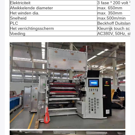
Elektriciteit
3 fase * 200 volt *
Afwikkelende diameter
max. 650mm
Het winden dia.
max. 350mm
Snelheid
max.500m/min
PLC
Beckhoff Duitsland
Het verrichtingsscherm
Kleurrijk touch scr
Voeding
AC380V, 50Hz, stroo