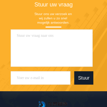
Stuur uw vraag
Stuur ons uw verzoek en 
wij zullen u zo snel 
mogelijk antwoorden.
Stuur