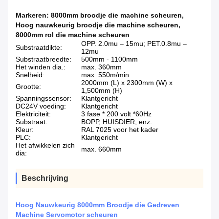
Markeren:
8000mm broodje die machine scheuren
,
Hoog nauwkeurig broodje die machine scheuren
,
8000mm rol die machine scheuren
OPP. 2.0mu – 15mu; PET.0.8mu –
Substraatdikte:
12mu
Substraatbreedte:
500mm - 1100mm
Het winden dia.:
max. 360mm
Snelheid:
max. 550m/min
2000mm (L) x 2300mm (W) x
Grootte:
1,500mm (H)
Spanningssensor:
Klantgericht
DC24V voeding:
Klantgericht
Elektriciteit:
3 fase * 200 volt *60Hz
Substraat:
BOPP, HUISDIER, enz.
Kleur:
RAL 7025 voor het kader
PLC:
Klantgericht
Het afwikkelen zich
max. 660mm
dia:
Beschrijving
Hoog Nauwkeurig 8000mm Broodje die Gedreven
Machine Servomotor scheuren