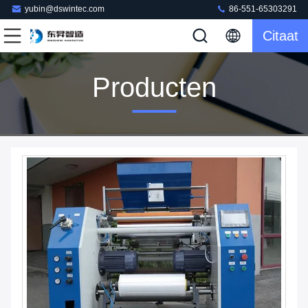
yubin@dswintec.com
86-551-65303291
Citaat
Producten