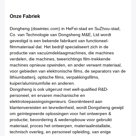
Onze Fabriek
Dongheng (dswintec.com) in HeFei-stad en SuZhou-stad,
Co. van Technologie van Dongsheng M&E, Ltd wordt
gevestigd is een bekende fabrikant van functioneel-
filmmateriaal dat. Het bedrijf specialiseert zich in de
productie van vacuümdeklaagmachines, die machines
verdelen, die machines, tweerichtings film-trekkende
machines opnieuw opwinden, en ander verwant materiaal,
voor gebieden van elektronische films, de separators van de
lithiumbatterij, optische films, verpakkingsfilms,
kuiper/aluminiumfolie en anderen.
Dongsheng is ook uitgerust met well-qualified R&D-
personeel, en ervaren mechanische en
elektrotoepassingsingenieurs. Georiënteerd aan
klantenvereisten en tevredenheid, wordt Dongsheng gewijd
om geïntegreerde oplossingen voor het ontwerpen &
productie, bevordering & wederopbouw voor gebruikt
materiaal, proces het ontwerpen, materiaalinstallatie,
technisch overleg, en personeel opleiding, van enige