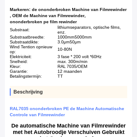
Markeren:
de ononderbroken Machine van Filmrewinder
,
OEM de Machine van Filmrewinder
,
ononderbroken pe film rewinder
lithiumseparators, optische films,
Substraat:
enz.
Substraatbreedte:
1000mm5000mm
Substraatdikte:
3.0μm50μm
Wind Tention opnieuw
10-80N
op:
Elektriciteit:
3 fase * 200 volt *60Hz
Snelheid:
max. 300m/min
Kleur:
RAL 7035/OEM
Garantie:
12 maanden
Betalingstermijn:
TT
Beschrijving
RAL7035 ononderbroken PE de Machine Automatische
Controle van Filmrewinder
De automatische Machine van Filmrewinder
met het Autobroodje Verschuiven Gebruikt