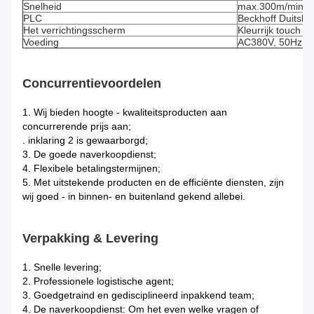
Snelheid
max.300m/min
PLC
Beckhoff Duitsla
Het verrichtingsscherm
Kleurrijk touch s
Voeding
AC380V, 50Hz, st
Concurrentievoordelen
1.
Wij bieden hoogte - kwaliteitsproducten aan
concurrerende prijs aan;
. inklaring 2 is gewaarborgd;
3. De goede naverkoopdienst;
4. Flexibele betalingstermijnen;
5. Met uitstekende producten en de efficiënte diensten, zijn
wij goed - in binnen- en buitenland gekend allebei.
Verpakking & Levering
1.
Snelle levering;
2. Professionele logistische agent;
3. Goedgetraind en gedisciplineerd inpakkend team;
4. De naverkoopdienst: Om het even welke vragen of