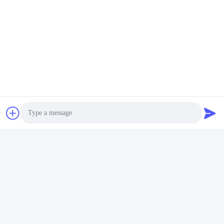
Stuur ons uw verzoek en 
wij zullen u zo snel 
mogelijk antwoorden.
Stuur
Photo
Video Call
Audio Call
Hefei Dongsheng Machinery Technology