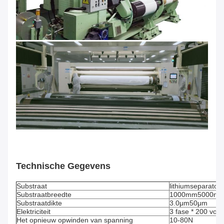
Technische Gegevens
Substraat
lithiumseparators
Substraatbreedte
1000mm5000m
Substraatdikte
3.0μm50μm
Elektriciteit
3 fase * 200 volt
Het opnieuw opwinden van spanning
10-80N