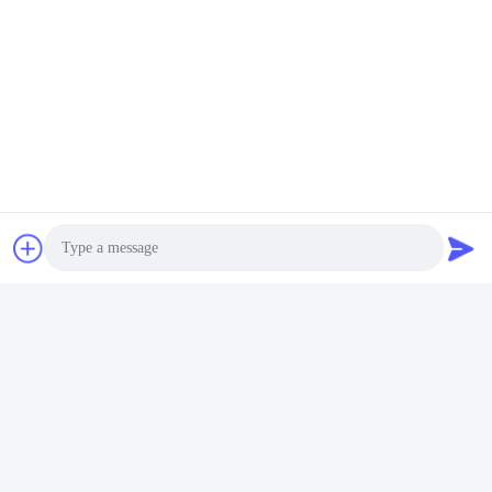
Stuur ons uw verzoek en 
wij zullen u zo snel 
mogelijk antwoorden.
Stuur
Photo
Video Call
Audio Call
Hefei Dongsheng Machinery Technology