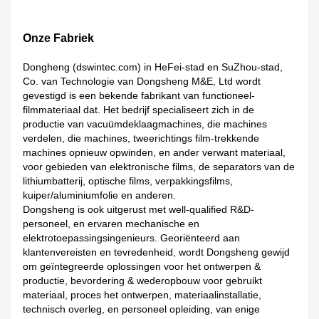
Onze Fabriek
Dongheng (dswintec.com) in HeFei-stad en SuZhou-stad,
Co. van Technologie van Dongsheng M&E, Ltd wordt
gevestigd is een bekende fabrikant van functioneel-
filmmateriaal dat. Het bedrijf specialiseert zich in de
productie van vacuümdeklaagmachines, die machines
verdelen, die machines, tweerichtings film-trekkende
machines opnieuw opwinden, en ander verwant materiaal,
voor gebieden van elektronische films, de separators van de
lithiumbatterij, optische films, verpakkingsfilms,
kuiper/aluminiumfolie en anderen.
Dongsheng is ook uitgerust met well-qualified R&D-
personeel, en ervaren mechanische en
elektrotoepassingsingenieurs. Georiënteerd aan
klantenvereisten en tevredenheid, wordt Dongsheng gewijd
om geïntegreerde oplossingen voor het ontwerpen &
productie, bevordering & wederopbouw voor gebruikt
materiaal, proces het ontwerpen, materiaalinstallatie,
technisch overleg, en personeel opleiding, van enige