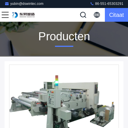
yubin@dswintec.com
86-551-65303291
Citaat
Producten