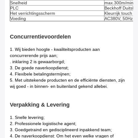
Snelheid
max.300m/min
PLC
Beckhoff Duitsla
Het verrichtingsscherm
Kleurrijk touch s
Voeding
AC380V, 50Hz, st
Concurrentievoordelen
1.
Wij bieden hoogte - kwaliteitsproducten aan
concurrerende prijs aan;
. inklaring 2 is gewaarborgd;
3. De goede naverkoopdienst;
4. Flexibele betalingstermijnen;
5. Met uitstekende producten en de efficiënte diensten, zijn
wij goed - in binnen- en buitenland gekend allebei.
Verpakking & Levering
1.
Snelle levering;
2. Professionele logistische agent;
3. Goedgetraind en gedisciplineerd inpakkend team;
4. De naverkoopdienst: Om het even welke vragen of