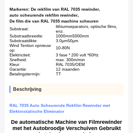
Markeren:
De rekfilm van RAL 7035 rewinder
,
auto scheurende rekfilm rewinder
,
De film die van RAL 7035 machine scheuren
lithiumseparators, optische films,
Substraat:
enz.
Substraatbreedte:
1000mm5000mm
Substraatdikte:
3.0μm50μm
Wind Tention opnieuw
10-80N
op:
Elektriciteit:
3 fase * 200 volt *60Hz
Snelheid:
max. 300m/min
Kleur:
RAL 7035/OEM
Garantie:
12 maanden
Betalingstermijn:
TT
Beschrijving
RAL 7035 Auto Scheurende Rekfilm Rewinder met
Elektrostatische Eliminator
De automatische Machine van Filmrewinder
met het Autobroodje Verschuiven Gebruikt