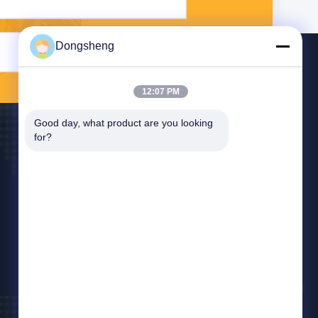
Dongsheng
Stuur
12:07 PM
Good day, what product are you looking 
for?
Neem Contact Met Ons Op
yubin@dswintec.com
86-551-65303291
No.2606, Jixian-Road, Economische
Ontwikkelingsstreek, Hefei, Anhui, China