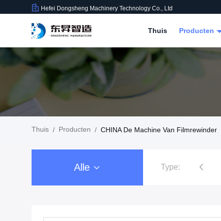
Hefei Dongsheng Machinery Technology Co., Ltd
Thuis
Producten
Thuis
Producten
/
/
CHINA De Machine Van Filmrewinder
Alle
Type:
De Machine van filmrewinder