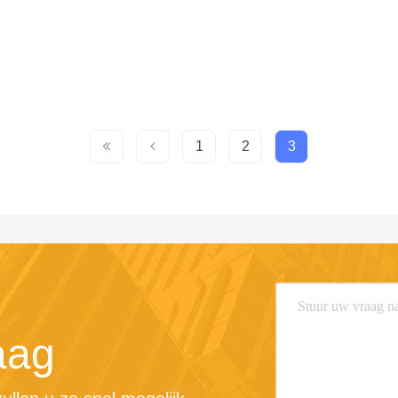
1
2
3
aag