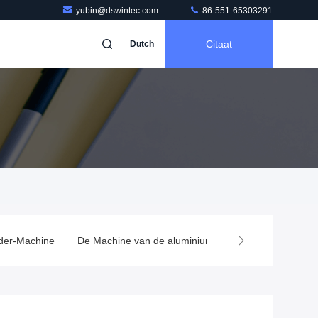
yubin@dswintec.com
86-551-65303291
Citaat
Dutch
der-Machine
De Machine van de aluminiumdeklaag
Capacitor