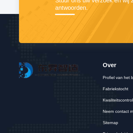
Stuur ons uw verzoek en wij zu
antwoorden.
Over
Profiel van het b
Fabriekstocht
Kwaliteitscontro
Neem contact m
Sitemap