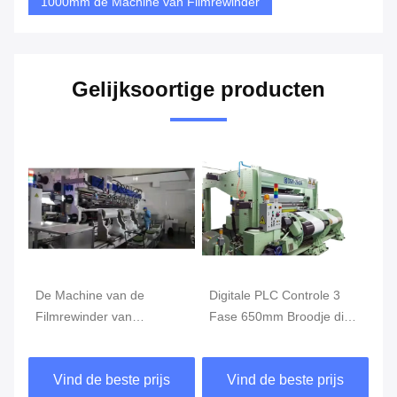
1000mm de Machine van Filmrewinder
Gelijksoortige producten
De Machine van de
Digitale PLC Controle 3
De
Filmrewinder van
Fase 650mm Broodje die
Re
lithiumseparators 20um
Machine, de Machine van
50
200V
Snijmachinerewinder
Au
Vind de beste prijs
Vind de beste prijs
opnieuw opwinden
op