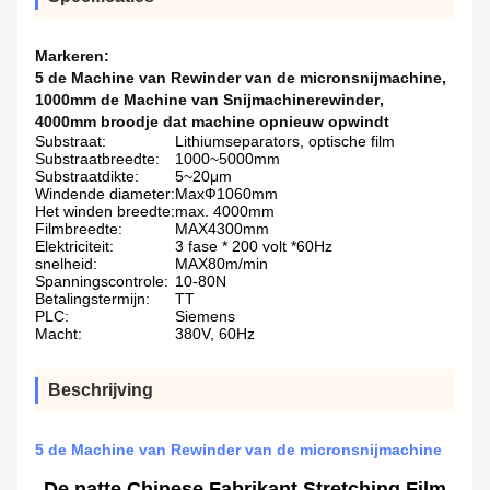
Markeren:
5 de Machine van Rewinder van de micronsnijmachine
,
1000mm de Machine van Snijmachinerewinder
,
4000mm broodje dat machine opnieuw opwindt
Substraat:
Lithiumseparators, optische film
Substraatbreedte:
1000~5000mm
Substraatdikte:
5~20μm
Windende diameter:
MaxФ1060mm
Het winden breedte:
max. 4000mm
Filmbreedte:
MAX4300mm
Elektriciteit:
3 fase * 200 volt *60Hz
snelheid:
MAX80m/min
Spanningscontrole:
10-80N
Betalingstermijn:
TT
PLC:
Siemens
Macht:
380V, 60Hz
Beschrijving
5 de Machine van Rewinder van de micronsnijmachine
De natte Chinese Fabrikant Stretching Film