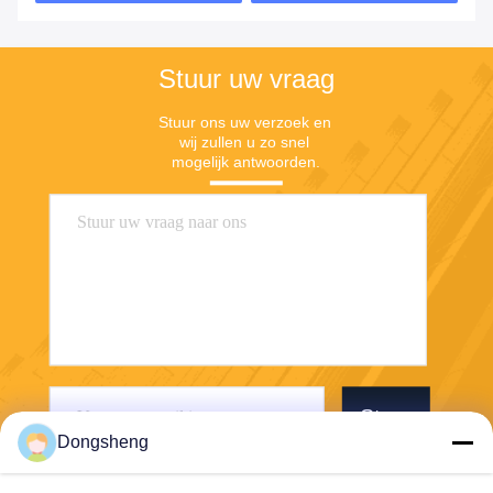
Stuur uw vraag
Stuur ons uw verzoek en 
wij zullen u zo snel 
mogelijk antwoorden.
Stuur
Dongsheng