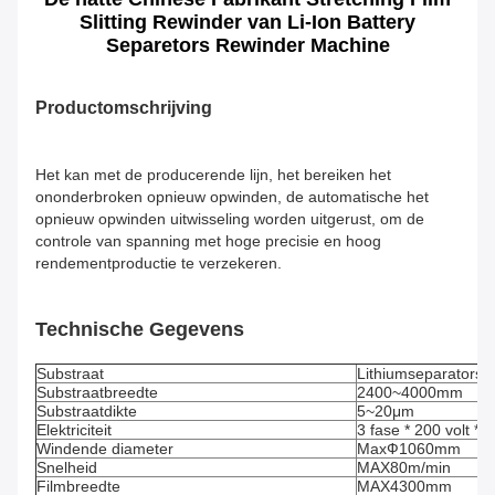
Slitting Rewinder van Li-Ion Battery
Separetors Rewinder Machine
Productomschrijving
Het kan met de producerende lijn, het bereiken het
ononderbroken opnieuw opwinden, de automatische het
opnieuw opwinden uitwisseling worden uitgerust, om de
controle van spanning met hoge precisie en hoog
rendementproductie te verzekeren.
Technische Gegevens
Substraat
Lithiumseparators, 
Substraatbreedte
2400~4000mm
Substraatdikte
5~20μm
Elektriciteit
3 fase * 200 volt *
Windende diameter
MaxФ1060mm
Snelheid
MAX80m/min
Filmbreedte
MAX4300mm