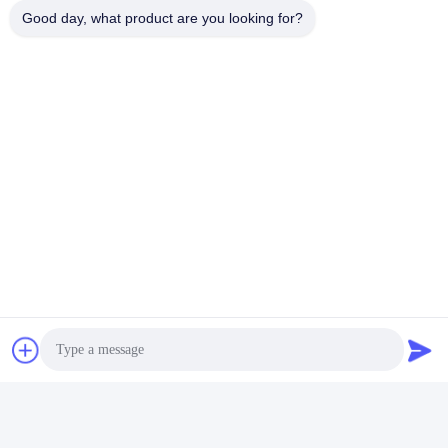
FAQ
Good day, what product are you looking for?
Q: Is Dongsheng een fabriek of een handelsmaatschappij?
A: Dongsheng is een fabriek.
Q: Waar wordt uw fabriek gevestigd? Kan ik bezoeken het
alvorens ik een orde plaats?
A: Onze fabriek wordt gevestigd in Hefei, Anhui, China;
Welkom om onze fabriek te bezoeken.
Q: Hoe ongeveer de garantie en naverkoopdienst?
A: Wij verstrekken 12 maanden garantie en leven technische
suport voor al machines.
De reactie is binnen beschikbaar
12 uren terwijl de oplossing
voor het oplossen van problemen binnen 48 uren wordt
verstrekt.
Q. Betalingsvoorwaarden
A. TT 30% neer - betaling, 70% vóór verzending.
Q. machineinstallatie
A. Wij konden de technicus aan de plaats voor de installatie