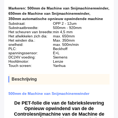
Markeren:
500mm de Machine van Snijmachinerewinder
,
650mm de Machine van Snijmachinerewinder
,
350mm automatische opnieuw opwindende machine
Substraat:
OPP 2 - 12um
Substraatbreedte:
500mm - 920mm
Het scheuren van breedte:
min 4,5 mm
Het afwikkelen zich dia:
max. 650mm
Het winden dia.:
Max. 350mm
snelheid:
max. 500m/min
PLC:
Beckhoff
spanningssensor:
E+L
DC24V voeding:
Siemens
Hoofdmotor:
Lenze
Touch screen:
Yanhua
Beschrijving
500mm de Machine van Snijmachinerewinder
De PET-folie die van de fabriekslevering
Opnieuw opwindend van de de
Controlesnijmachine van de Machine de