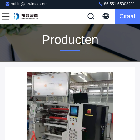
yubin@dswintec.com
86-551-65303291
Citaat
Producten