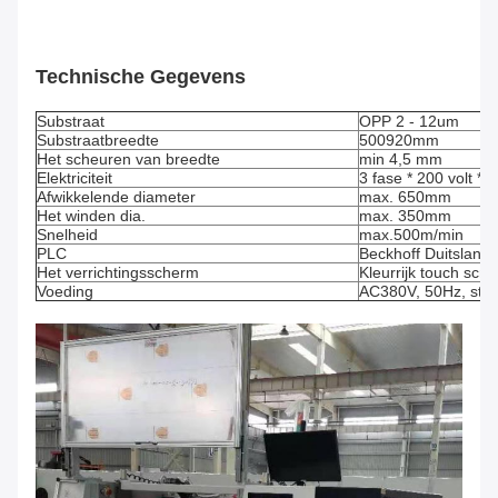
Technische Gegevens
Substraat
OPP 2 - 12um
Substraatbreedte
500920mm
Het scheuren van breedte
min 4,5 mm
Elektriciteit
3 fase * 200 volt *
Afwikkelende diameter
max. 650mm
Het winden dia.
max. 350mm
Snelheid
max.500m/min
PLC
Beckhoff Duitsland
Het verrichtingsscherm
Kleurrijk touch scr
Voeding
AC380V, 50Hz, stroo