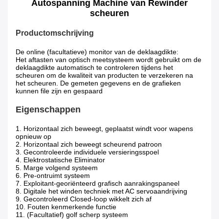
Autospanning Machine van Rewinder
scheuren
Productomschrijving
De online (facultatieve) monitor van de deklaagdikte:
Het aftasten van optisch meetsysteem wordt gebruikt om de 
deklaagdikte automatisch te controleren tijdens het 
scheuren om de kwaliteit van producten te verzekeren na 
het scheuren. De gemeten gegevens en de grafieken 
kunnen file zijn en gespaard
Eigenschappen
1. Horizontaal zich beweegt, geplaatst windt voor wapens
opnieuw op
2. Horizontaal zich beweegt scheurend patroon
3. Gecontroleerde individuele versieringsspoel
4. Elektrostatische Eliminator
5. Marge volgend systeem
6. Pre-ontruimt systeem
7. Exploitant-georiënteerd grafisch aanrakingspaneel
8. Digitale het winden techniek met AC servoaandrijving
9. Gecontroleerd Closed-loop wikkelt zich af
10. Fouten kenmerkende functie
11. (Facultatief) golf scherp systeem