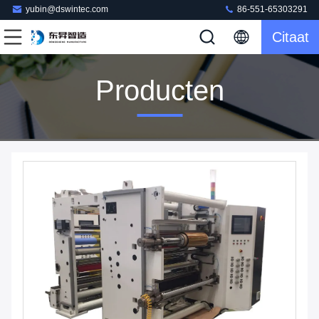
yubin@dswintec.com
86-551-65303291
Citaat
Producten