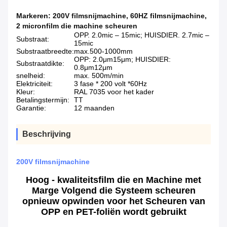
Markeren:
200V filmsnijmachine
,
60HZ filmsnijmachine
,
2 micronfilm die machine scheuren
OPP. 2.0mic – 15mic; HUISDIER. 2.7mic –
Substraat:
15mic
Substraatbreedte:
max.500-1000mm
OPP: 2.0μm15μm; HUISDIER:
Substraatdikte:
0.8μm12μm
snelheid:
max. 500m/min
Elektriciteit:
3 fase * 200 volt *60Hz
Kleur:
RAL 7035 voor het kader
Betalingstermijn:
TT
Garantie:
12 maanden
Beschrijving
200V filmsnijmachine
Hoog - kwaliteitsfilm die en Machine met
Marge Volgend die Systeem scheuren
opnieuw opwinden voor het Scheuren van
OPP en PET-foliën wordt gebruikt