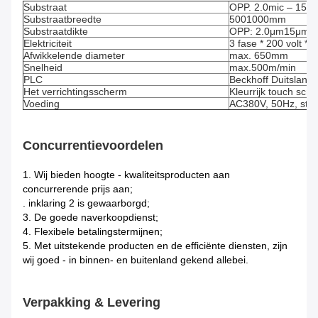
Substraat
OPP. 2.0mic – 15mi
Substraatbreedte
5001000mm
Substraatdikte
OPP: 2.0μm15μm; 
Elektriciteit
3 fase * 200 volt *
Afwikkelende diameter
max. 650mm
Snelheid
max.500m/min
PLC
Beckhoff Duitsland
Het verrichtingsscherm
Kleurrijk touch scr
Voeding
AC380V, 50Hz, stroo
Concurrentievoordelen
1.
Wij bieden hoogte - kwaliteitsproducten aan
concurrerende prijs aan;
. inklaring 2 is gewaarborgd;
3. De goede naverkoopdienst;
4. Flexibele betalingstermijnen;
5. Met uitstekende producten en de efficiënte diensten, zijn
wij goed - in binnen- en buitenland gekend allebei.
Verpakking & Levering