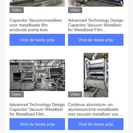
Video
Video
Capacitor Vacuümmetalliser
Advanced Technology Design
voor metallisatie film
Capacitor Vacuum Metallizer
productie pomp buis
for Metallized Film
Production
Vind de beste prijs
Vind de beste prijs
Video
Video
Advanced Technology Design
Continue aluminium- en
Capacitor Vacuum Metallizer
aluminium/zink-metallisatie
for Metallized Film
met vacuüm metallizer voor
Production
condensatoren
Vind de beste prijs
Vind de beste prijs