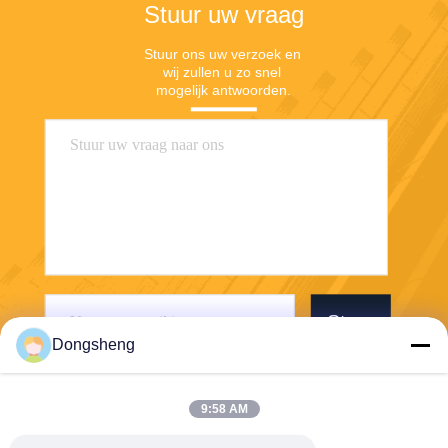
Stuur uw vraag
Stuur ons uw verzoek en 
wij zullen u zo snel 
mogelijk antwoorden.
Stuur
Dongsheng
9:58 AM