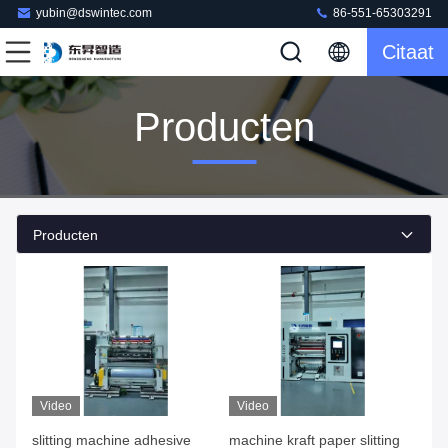
yubin@dswintec.com
86-551-65303291
Citaat
Producten
Producten
Video
Video
slitting machine adhesive
machine kraft paper slitting