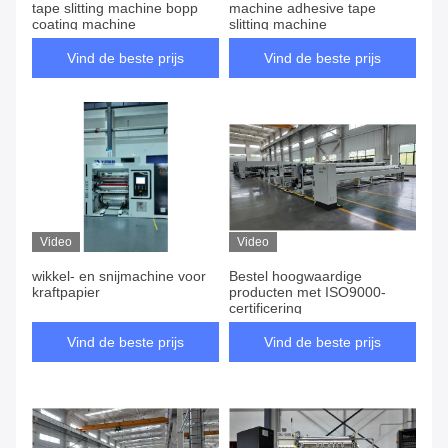
tape slitting machine bopp
machine adhesive tape
coating machine
slitting machine
Vind de beste prijs
Vind de beste prijs
Video
Video
wikkel- en snijmachine voor
Bestel hoogwaardige
kraftpapier
producten met ISO9000-
certificering
Vind de beste prijs
Vind de beste prijs