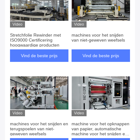
Video
Video
Stretchfolie Rewinder met
machines voor het snijden
ISO9000 Certificering
van niet-geweven weefsels
hoogwaardige producten
Vind de beste prijs
Vind de beste prijs
Video
Video
machines voor het snijden en
machine voor het opknappen
terugspoelen van niet-
van papier, automatische
geweven weefsels
machine voor het snijden en
opknappen van papier