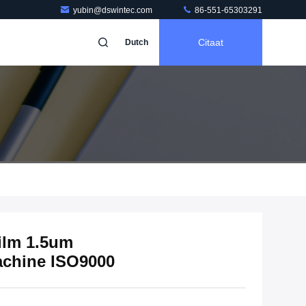
yubin@dswintec.com
86-551-65303291
Citaat
Dutch
ilm 1.5um
achine ISO9000