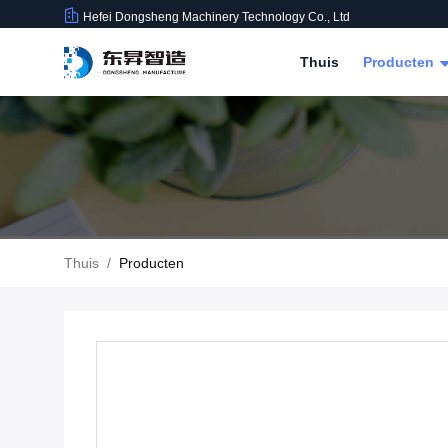
Hefei Dongsheng Machinery Technology Co., Ltd
Thuis
Producten
Thuis
/
Producten