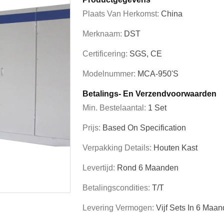
Plaats Van Herkomst:
China
Merknaam:
DST
Certificering:
SGS, CE
Modelnummer:
MCA-950's
Betalings- En Verzendvoorwaarden
Min. Bestelaantal:
1 Set
Prijs:
Based On Specification
Verpakking Details:
Houten Kast
Levertijd:
Rond 6 Maanden
Betalingscondities:
T/T
Levering Vermogen:
Vijf Sets In 6 Maa