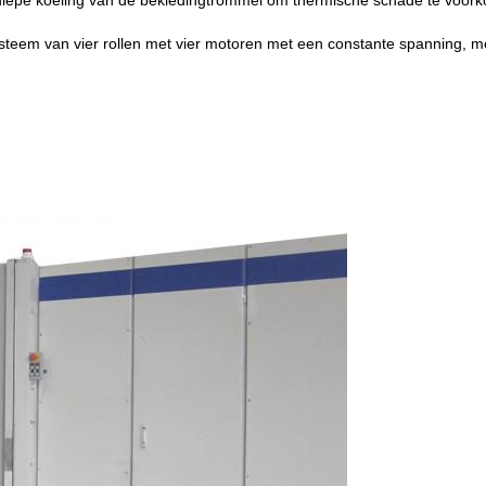
r diepe koeling van de bekledingtrommel om thermische schade te voor
steem van vier rollen met vier motoren met een constante spanning, m