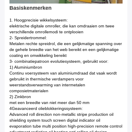
Basiskenmerken
1. Hoogprecisie wikkelsysteem:
elektrische digitale omroller, die kan omdraaien om twee
verschillende omrollemodi te ontplooien
2- Spreidertrommel:
Metalen rechte spreidrol, die een gelijkmatige spanning over
de gehele breedte van het web bereikt en een gelijkmatige
coating en omwikkeling bereikt
3- combinatiepatroon evolutiesysteem, gebruikt voor:
1) Aluminiumbron
Continu voersysteem van aluminiumdraad dat vaak wordt
gebruikt in thermische verdampers voor
weerstandsverwarming van intermetalen
composietmaterialen
2) Zinkbron
met een breedte van niet meer dan 50 mm
4Geavanceerd olieblokkeringssysteem:
Advanced roll direction non-metallic stripe production oil
shielding system touch screen digital indicator oil
evaporation tube multi position high-precision remote control
adjustment radiation oil heating anti rolling oil design