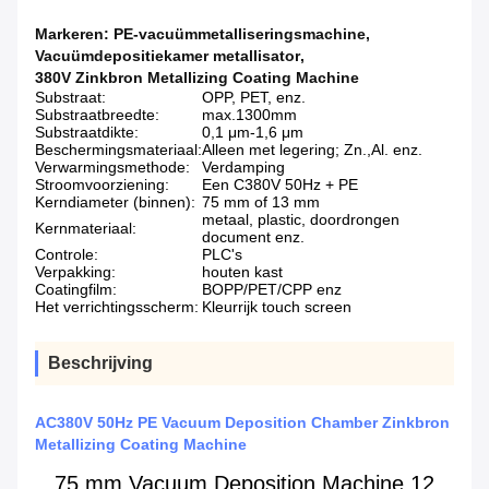
Markeren:
PE-vacuümmetalliseringsmachine
,
Vacuümdepositiekamer metallisator
,
380V Zinkbron Metallizing Coating Machine
Substraat:
OPP, PET, enz.
Substraatbreedte:
max.1300mm
Substraatdikte:
0,1 μm-1,6 μm
Beschermingsmateriaal:
Alleen met legering; Zn.,Al. enz.
Verwarmingsmethode:
Verdamping
Stroomvoorziening:
Een C380V 50Hz + PE
Kerndiameter (binnen):
75 mm of 13 mm
metaal, plastic, doordrongen
Kernmateriaal:
document enz.
Controle:
PLC's
Verpakking:
houten kast
Coatingfilm:
BOPP/PET/CPP enz
Het verrichtingsscherm:
Kleurrijk touch screen
Beschrijving
AC380V 50Hz PE Vacuum Deposition Chamber Zinkbron
Metallizing Coating Machine
75 mm Vacuum Deposition Machine 12