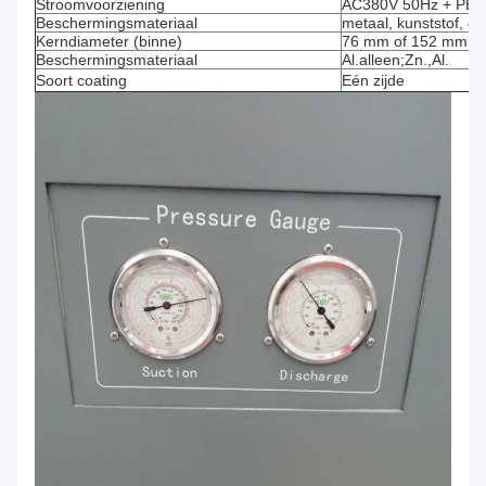
Stroomvoorziening
AC380V 50Hz + PE
Beschermingsmateriaal
metaal, kunststof, g
Kerndiameter (binne)
76 mm of 152 mm
Beschermingsmateriaal
Al.alleen;Zn.,Al.
Soort coating
Eén zijde