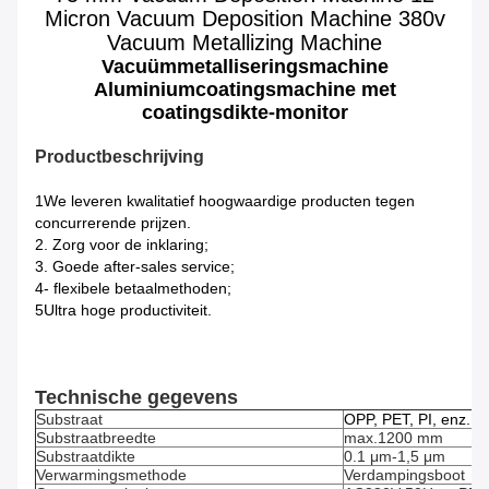
Micron Vacuum Deposition Machine 380v
Vacuum Metallizing Machine
Vacuümmetalliseringsmachine
Aluminiumcoatingsmachine met
coatingsdikte-monitor
Productbeschrijving
1We leveren kwalitatief hoogwaardige producten tegen
concurrerende prijzen.
2. Zorg voor de inklaring;
3. Goede after-sales service;
4- flexibele betaalmethoden;
5Ultra hoge productiviteit.
Technische gegevens
Substraat
OPP, PET, PI, enz.
Substraatbreedte
max.1200 mm
Substraatdikte
0.1 μm-1,5 μm
Verwarmingsmethode
Verdampingsboot