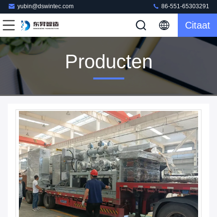
yubin@dswintec.com
86-551-65303291
Citaat
Producten