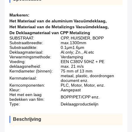
Markeren:
Het Materiaal van de aluminium Vacuümdeklaag
,
Het Materiaal van de Metalizings Vacuümdeklaag
,
De Deklaagmateriaal van CPP Metalizing
SUBSTRAAT:
CPP, HUISDIER, BOPP
Substraatbreedte:
max.1300mm
Substraatdikte:
0.1μm1.6μm
Deklaagmateriaal:
Al.only; Zn., Al.etc
Verwarmingsmethode:
Verdamping
Voeding:
EEN C380V 50HZ + PE
deklaagsnelheid:
max. 21 m/s
Kerndiameter (binnen):
75 mm of 13 mm
metaal, plastic, doordrongen
Kernmateriaal:
document enz.
Kerncomponenten:
PLC, Motor, Motor, enz.
Kleur:
Aangepast
Het met een laag
BOPP/PET/CPP enz.
bedekken van film:
Type:
Deklaagproductielijn
Beschrijving