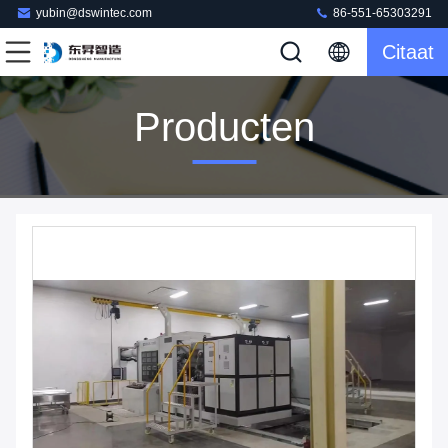
yubin@dswintec.com
86-551-65303291
Citaat
Producten