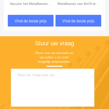
seren
Metalliseren van 8m/S te
1200mm Vacuüm het
rollen 152mm
Metalliseren Machine
hine
Deklaagmachine
rijs
Vind de beste prijs
Vind de beste prijs
Stuur uw vraag
Stuur ons uw verzoek en 
wij zullen u zo snel 
mogelijk antwoorden.