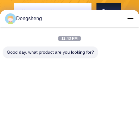
Stuur
Dongsheng
11:43 PM
Good day, what product are you looking for?
Hefei Dongsheng Machinery Technology
Co., Ltd
yubin@dswintec.com
86-551-65303291
No.2606, Jixian-Road, Econ
omische Ontwikkelingsstree
k, Hefei, Anhui, China