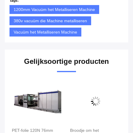
Tags:
1200mm Vacuüm het Metalliseren Machine
380v vacuüm die Machine metalliseren
Vacuüm het Metalliseren Machine
Gelijksoortige producten
mm
Broodje om het
600mm AC 380V 50Hz