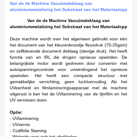
Van de de Machine Vacuümdeklaag van
aluminiummetalizing het Substraat van het Materiaalcpp
Van de de Machine Vacuümdeklaag van
aluminiummetalizing het Substraat van het Materiaalcpp
Deze machine wordt over het algemeen gebruikt voor één
het document van het kleurenbroodje flexodruk (70-25gsm)
en zelfklevende document deklaag (stevige druk). Het heeft
functie van en IRL die drogen opnieuw opwinden. De
belangrijkste motor wordt gedreven door convertor met
autospanningscontrole voor unwindingand het opnieuw
opwinden. Het heeft een compacte structuur met
gemakkelijke verrichting, geen luchtvervuiling. Als het
UVeenheid en filmlamineringsapparaat met de machine
uitgerust is kan het de UVlaminering van de lijmfilm en het
UV vernissen doen.
Optie:
- UVlaminering
- UVvernis
- Codlfolie Staming
- Webgids voor zich het afwikkelen