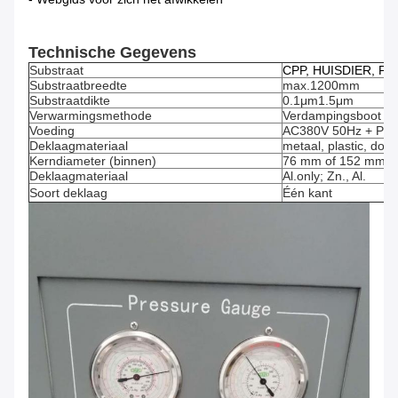
Technische Gegevens
Substraat
CPP, HUISDIER, PI,
Substraatbreedte
max.1200mm
Substraatdikte
0.1μm1.5μm
Verwarmingsmethode
Verdampingsboot
Voeding
AC380V 50Hz + PE
Deklaagmateriaal
metaal, plastic, do
Kerndiameter (binnen)
76 mm of 152 mm
Deklaagmateriaal
Al.only; Zn., Al.
Soort deklaag
Één kant