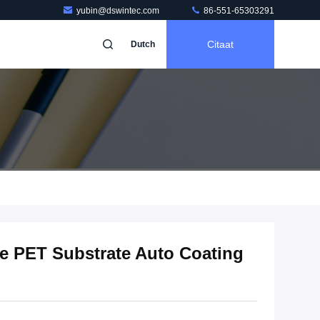
yubin@dswintec.com
86-551-65303291
Citaat
Dutch
e PET Substrate Auto Coating