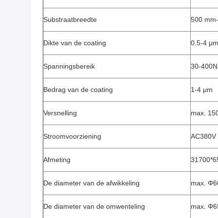
Substraatbreedte
500 mm
Dikte van de coating
0.5-4 μ
Spanningsbereik
30-400N
Bedrag van de coating
1-4 μm
Versnelling
max. 15
Stroomvoorziening
AC380V 
Afmeting
31700*6
De diameter van de afwikkeling
max. Φ
De diameter van de omwenteling
max. Φ