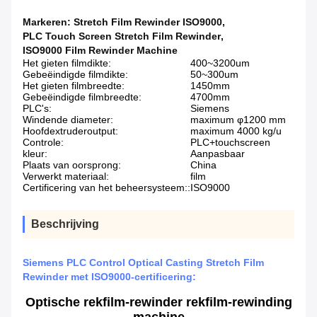
Markeren:
Stretch Film Rewinder ISO9000
,
PLC Touch Screen Stretch Film Rewinder
,
ISO9000 Film Rewinder Machine
Het gieten filmdikte:
400~3200um
Gebeëindigde filmdikte:
50~300um
Het gieten filmbreedte:
1450mm
Gebeëindigde filmbreedte:
4700mm
PLC's:
Siemens
Windende diameter:
maximum φ1200 mm
Hoofdextruderoutput:
maximum 4000 kg/u
Controle:
PLC+touchscreen
kleur:
Aanpasbaar
Plaats van oorsprong:
China
Verwerkt materiaal:
film
Certificering van het beheersysteem::
ISO9000
Beschrijving
Siemens PLC Control Optical Casting Stretch Film
Rewinder met ISO9000-certificering:
Optische rekfilm-rewinder rekfilm-rewinding