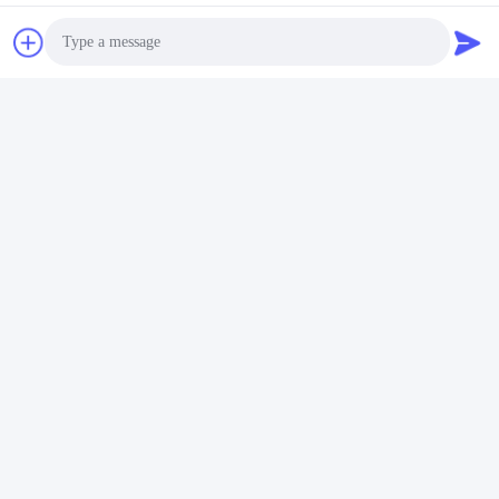
Stuur
Photo
Hefei Dongsheng Machinery Technology
Video Call
Co., Ltd
Audio Call
yubin@dswintec.com
86-551-65303291
No.2606, Jixian-Road, Econ
omische Ontwikkelingsstree
k, Hefei, Anhui, China
China Goede kwaliteit De Machine van filmrewinder Auteursrecht © 2026