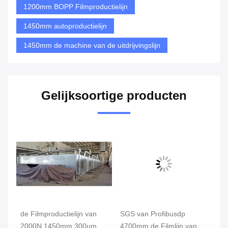
1200mm BOPP Filmproductielijn
1450mm autoproductielijn
1450mm de machine van de uitdrijvingslijn
Gelijksoortige producten
de Filmproductielijn van
SGS van Profibusdp
de
2000N 1450mm 300um
4700mm de Filmlijn van
Mi