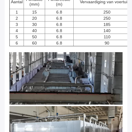
Aantal
Vervaardiging van voertuig
(mm)
(m)
1
15
6.8
250
2
20
6.8
250
3
30
6.8
185
4
40
6.8
140
5
50
6.8
110
6
60
6.8
90