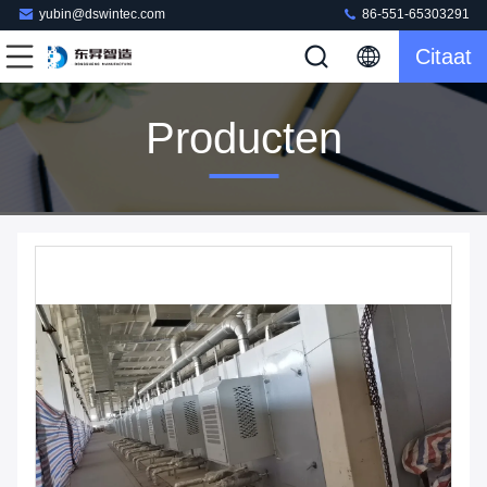
yubin@dswintec.com
86-551-65303291
Citaat
Producten