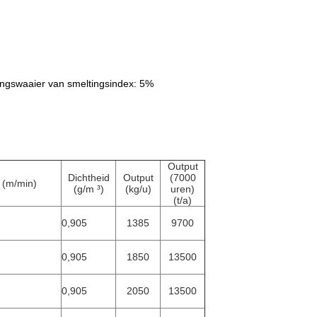
ingswaaier van smeltingsindex: 5%
Output
Dichtheid
Output
(7000
 (m/min)
(g/m ³)
(kg/u)
uren)
(t/a)
0,905
1385
9700
0,905
1850
13500
0,905
2050
13500