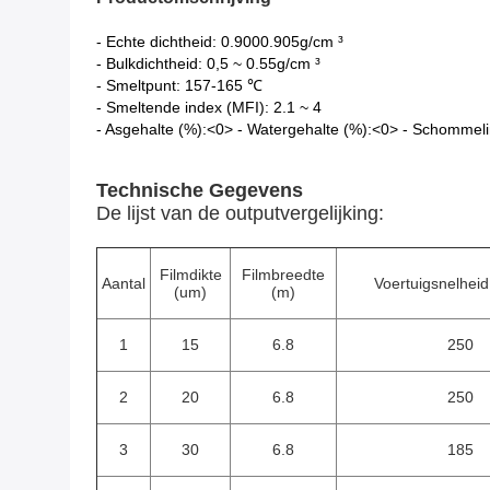
- Echte dichtheid: 0.9000.905g/cm ³
- Bulkdichtheid: 0,5 ~ 0.55g/cm ³
- Smeltpunt: 157-165 ℃
- Smeltende index (MFI): 2.1 ~ 4
- Asgehalte (%):<0> - Watergehalte (%):<0> - Schommel
Technische Gegevens
De lijst van de outputvergelijking:
Filmdikte
Filmbreedte
Aantal
Voertuigsnelheid
(um)
(m)
1
15
6.8
250
2
20
6.8
250
3
30
6.8
185