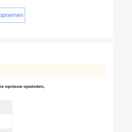
 opnemen
ine opnieuw opwinden
,