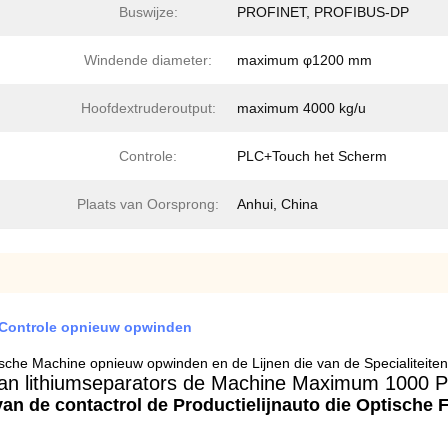
Buswijze:
PROFINET, PROFIBUS-DP
Windende diameter:
maximum φ1200 mm
Hoofdextruderoutput:
maximum 4000 kg/u
Controle:
PLC+Touch het Scherm
Plaats van Oorsprong:
Anhui, China
n Controle opnieuw opwinden
ische Machine opnieuw opwinden en de Lijnen die van de Specialiteiten
an lithiumseparators de Machine Maximum 1000 Pr
an de contactrol de Productielijnauto die Optische 