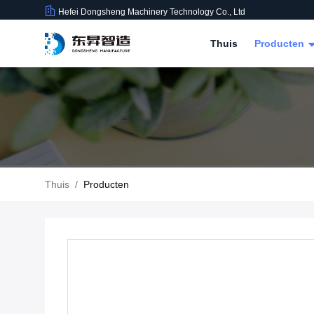
Hefei Dongsheng Machinery Technology Co., Ltd
Thuis
Producten
Thuis
/
Producten