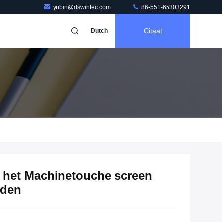
yubin@dswintec.com
86-551-65303291
Citaat
Dutch
n het Machinetouche screen
nden