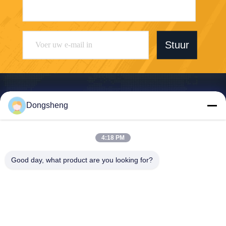
Stuur
Dongsheng
Hefei Dongsheng Machinery Technology
Co., Ltd
4:18 PM
yubin@dswintec.com
Good day, what product are you looking for?
86-551-65303291
No.2606, Jixian-Road, Econ
omische Ontwikkelingsstree
k, Hefei, Anhui, China