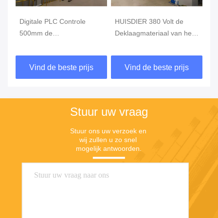
Digitale PLC Controle
HUISDIER 380 Volt de
1
p
500mm de
Deklaagmateriaal van het
De
Deklaagmachine van het 4
0,5 Micronsweb,
st
Micronweb, PE
Autocoater Machine
Mi
Vind de beste prijs
Vind de beste prijs
Deklaagmachine
De
Stuur uw vraag
Stuur ons uw verzoek en 
wij zullen u zo snel 
mogelijk antwoorden.