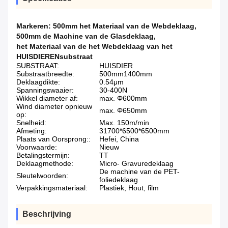
Markeren:
500mm het Materiaal van de Webdeklaag
,
500mm de Machine van de Glasdeklaag
,
het Materiaal van de het Webdeklaag van het
HUISDIERENsubstraat
SUBSTRAAT:
HUISDIER
Substraatbreedte:
500mm1400mm
Deklaagdikte:
0.54μm
Spanningswaaier:
30-400N
Wikkel diameter af:
max. Φ600mm
Wind diameter opnieuw
max. Φ650mm
op:
Snelheid:
Max. 150m/min
Afmeting:
31700*6500*6500mm
Plaats van Oorsprong::
Hefei, China
Voorwaarde:
Nieuw
Betalingstermijn:
TT
Deklaagmethode:
Micro- Gravuredeklaag
De machine van de PET-
Sleutelwoorden:
foliedeklaag
Verpakkingsmateriaal:
Plastiek, Hout, film
Beschrijving