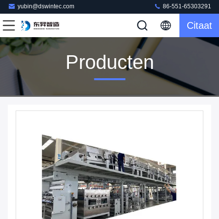
yubin@dswintec.com
86-551-65303291
Citaat
Producten