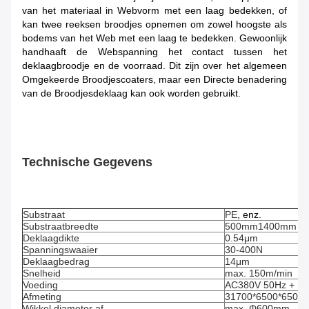
van het materiaal in Webvorm met een laag bedekken, of
kan twee reeksen broodjes opnemen om zowel hoogste als
bodems van het Web met een laag te bedekken. Gewoonlijk
handhaaft de Webspanning het contact tussen het
deklaagbroodje en de voorraad. Dit zijn over het algemeen
Omgekeerde Broodjescoaters, maar een Directe benadering
van de Broodjesdeklaag kan ook worden gebruikt.
Technische Gegevens
Substraat
PE
, enz.
Substraatbreedte
500mm1400mm
Deklaagdikte
0.54μm
Spanningswaaier
30-400N
Deklaagbedrag
14μm
Snelheid
max. 150m/min
Voeding
AC380V 50Hz + P
Afmeting
31700*6500*6500
Wikkel diameter af
max. Φ600mm