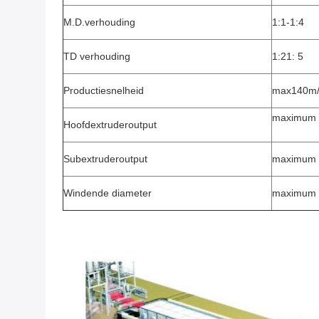
M.D.verhouding
1:1-1:4
TD verhouding
1:21: 5
Productiesnelheid
max140m/
maximum 
Hoofdextruderoutput
Subextruderoutput
maximum 
Windende diameter
maximum