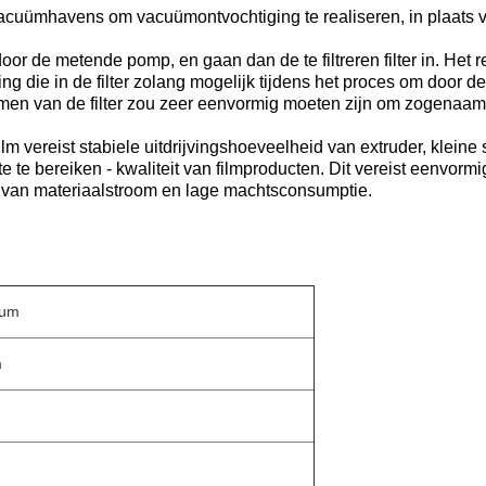
acuümhavens om vacuümontvochtiging te realiseren, in plaats van
oor de metende pomp, en gaan dan de te filtreren filter in. Het 
ing die in de filter zolang mogelijk tijdens het proces om door de 
men van de filter zou zeer eenvormig moeten zijn om zogenaamde
ilm vereist stabiele uitdrijvingshoeveelheid van extruder, klei
 te bereiken - kwaliteit van filmproducten. Dit vereist eenvormi
ing van materiaalstroom en lage machtsconsumptie.
0um
m