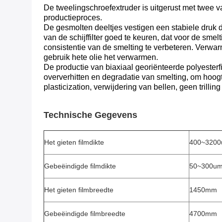
De tweelingschroefextruder is uitgerust met twee v
productieproces.
De gesmolten deeltjes vestigen een stabiele druk d
van de schijffilter goed te keuren, dat voor de smelt
consistentie van de smelting te verbeteren. Verwar
gebruik hete olie het verwarmen.
De productie van biaxiaal georiënteerde polyesterf
oververhitten en degradatie van smelting, om hoogte
plasticization, verwijdering van bellen, geen trill
Technische Gegevens
Het gieten filmdikte
400~320
Gebeëindigde filmdikte
50~300u
Het gieten filmbreedte
1450mm
Gebeëindigde filmbreedte
4700mm