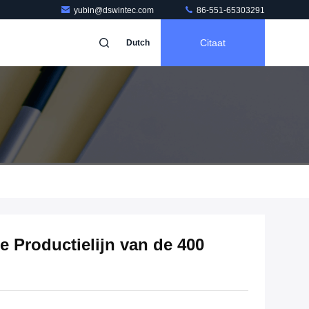
yubin@dswintec.com
86-551-65303291
Citaat
Dutch
 Productielijn van de 400