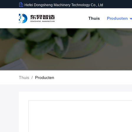
Hefei Dongsheng Machinery Technology Co., Ltd
Thuis
Producten
Thuis
/
Producten