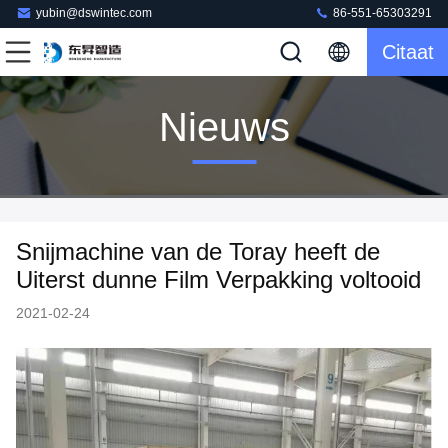
yubin@dswintec.com
86-551-65303291
Citaat
Nieuws
Snijmachine van de Toray heeft de
Uiterst dunne Film Verpakking voltooid
2021-02-24