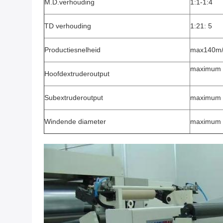
M.D.verhouding
1:1-1:4
TD verhouding
1:21: 5
Productiesnelheid
max140m/
maximum 
Hoofdextruderoutput
Subextruderoutput
maximum 
Windende diameter
maximum