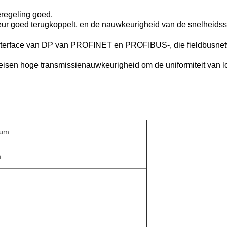
eregeling goed.
eur goed terugkoppelt, en de nauwkeurigheid van de snelheidsst
usinterface van DP van PROFINET en PROFIBUS-, die fieldbusn
eisen hoge transmissienauwkeurigheid om de uniformiteit van lo
0um
m