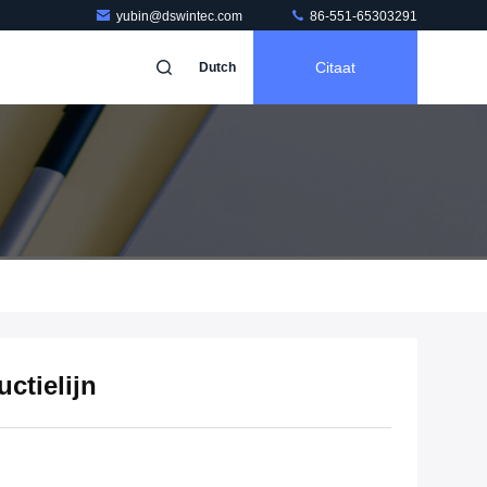
yubin@dswintec.com
86-551-65303291
Citaat
Dutch
tielijn