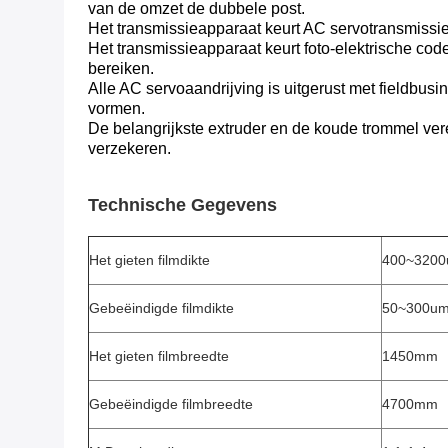
van de omzet de dubbele post.
Het transmissieapparaat keurt AC servotransmissi
Het transmissieapparaat keurt foto-elektrische cod
bereiken.
Alle AC servoaandrijving is uitgerust met fieldb
vormen.
De belangrijkste extruder en de koude trommel ver
verzekeren.
Technische Gegevens
Het gieten filmdikte
400~320
Gebeëindigde filmdikte
50~300u
Het gieten filmbreedte
1450mm
Gebeëindigde filmbreedte
4700mm