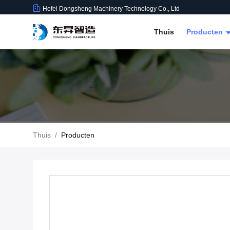
Hefei Dongsheng Machinery Technology Co., Ltd
Thuis
Producten
Thuis
/
Producten