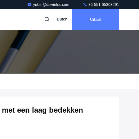
yubin@dswintec.com
86-551-65303291
Citaat
Dutch
 met een laag bedekken