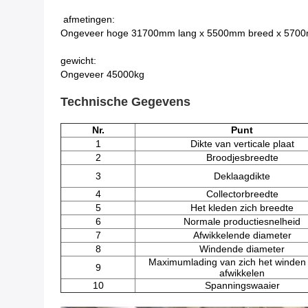
afmetingen:
Ongeveer hoge 31700mm lang x 5500mm breed x 570
gewicht:
Ongeveer 45000kg
Technische Gegevens
Nr.
Punt
1
Dikte van verticale plaat
2
Broodjesbreedte
3
Deklaagdikte
4
Collectorbreedte
5
Het kleden zich breedte
6
Normale productiesnelheid
7
Afwikkelende diameter
8
Windende diameter
Maximumlading van zich het winden 
9
afwikkelen
10
Spanningswaaier