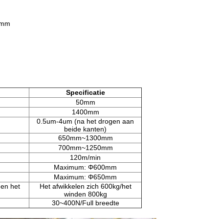
0mm
Specificatie
50mm
1400mm
0.5um-4um (na het drogen aan
beide kanten)
650mm~1300mm
700mm~1250mm
120m/min
Maximum: Φ600mm
Maximum: Φ650mm
en het
Het afwikkelen zich 600kg/het
winden 800kg
30~400N/Full breedte