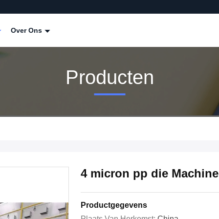
Over Ons
Producten
4 micron pp die Machine
Productgegevens
Plaats Van Herkomst:
China